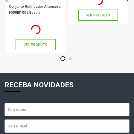
sem juros
Conjunto Retificador Alternador
F000Bl1002 Bosch
VER PRODUTO
R$ 156,56
no PIX
Ou
R$ 156,56
em até 5x de
R$ 31,31
sem juros
VER PRODUTO
1
2
RECEBA NOVIDADES