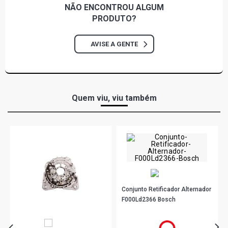
NÃO ENCONTROU
ALGUM
PRODUTO?
AVISE A GENTE
Quem viu, viu também
Conjunto Retificador Alternador
F000Ld2366 Bosch
R$ 208,78
no PIX
Ou
R$ 208,78
em até 6x de
R$ 34,79