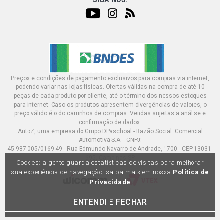
SIGA-NOS:
Preços e condições de pagamento exclusivos para compras via internet,
podendo variar nas lojas físicas. Ofertas válidas na compra de até 10
peças de cada produto por cliente, até o término dos nossos estoques
para internet. Caso os produtos apresentem divergências de valores, o
preço válido é o do carrinhos de compras. Vendas sujeitas a análise e
confirmação de dados.
AutoZ, uma empresa do Grupo DPaschoal - Razão Social: Comercial
Automotiva S.A. - CNPJ:
45.987.005/0169-49 - Rua Edmundo Navarro de Andrade, 1700 - CEP 13031-
695, Campinas-SP
Cookies: a gente guarda estatísticas de visitas para melhorar
sua experiência de navegação, saiba mais em nossa
Política de
Privacidade
ENTENDI E FECHAR