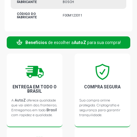
FABRICANTE
BOSCH
CÓDIGO DO
F00M123311
FABRICANTE
Benefícios
de escolher a
AutoZ
para sua compra!
ENTREGA EM TODO O
COMPRA SEGURA
BRASIL
A
AutoZ
oferece qualidade
Sua compra online
que vai além das fronteiras.
protegida. Criptografia e
Entregamos em todo
Brasil
segurança para garantir
com rapidez e qualidade.
tranquilidade.