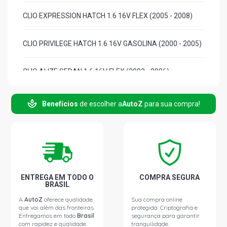
CLIO EXPRESSION HATCH 1.6 16V FLEX (2005 - 2008)
CLIO PRIVILEGE HATCH 1.6 16V GASOLINA (2000 - 2005)
CLIO ALIZE SEDAN 1.6 16V FLEX (2003 - 2006)
CLIO AUTHENTIQUE SEDAN 1.6 16V FLEX (2005 - 2008)
Benefícios
de escolher a
AutoZ
para sua compra!
CLIO EXPRESSION SEDAN 1.6 16V FLEX (2004 - 2010)
CLIO PRIVILEGE SEDAN 1.6 16V FLEX (2005 - 2009)
ENTREGA EM TODO O
COMPRA SEGURA
CLIO BOTIC SEDAN 1.6 16V GASOLINA (2000 - 2005)
BRASIL
A
AutoZ
oferece qualidade
Sua compra online
que vai além das fronteiras.
protegida. Criptografia e
CLIO EXPRESSION SEDAN 1.6 16V GASOLINA (2000 -
Entregamos em todo
Brasil
segurança para garantir
2005)
com rapidez e qualidade.
tranquilidade.