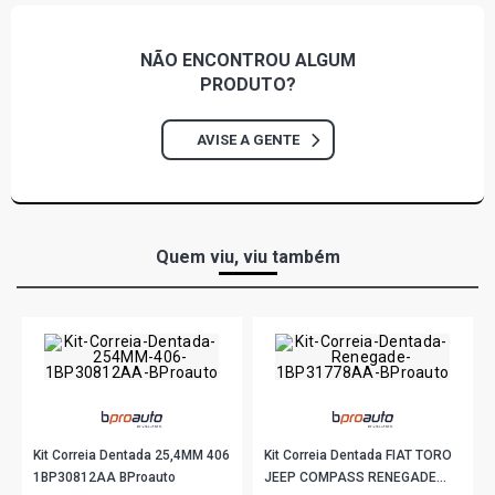
- 2007)
NÃO ENCONTROU
ALGUM
KANGOO AUTHENTIQUE MINIVAN 1.6 16V FLEX (2007 -
2011)
PRODUTO?
KANGOO EXPRESSION MINIVAN 1.6 16V FLEX (2007 -
AVISE A GENTE
2008)
KANGOO SPORTWAY MINIVAN 1.6 16V FLEX (2007 -
2011)
Quem viu, viu também
KANGOO AUTHENTIQUE MINIVAN 1.6 16V GASOLINA
(2005 - 2007)
KANGOO RT MINIVAN 1.6 16V GASOLINA (2003 - 2004)
LOGAN PRIVILEGE SEDAN 1.6 16V HI-FLEX K4M L4 FLEX
(2007 - 2011)
Kit Correia Dentada 25,4MM 406
Kit Correia Dentada FIAT TORO
1BP30812AA BProauto
JEEP COMPASS RENEGADE