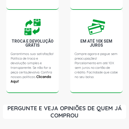
CLIO PRIVILEGE SEDAN 1.6 16V GASOLINA (2000 - 2007)
CLIO RN SEDAN 1.6 16V GASOLINA (2000 - 2005)
TROCA E DEVOLUÇÃO
EM ATÉ 10X SEM
CLIO RT SEDAN 1.6 16V GASOLINA (2000 - 2005)
GRÁTIS
JUROS
Garantimos sua satisfação!
Compre agora e pague sem
DUSTER DYNAMIQUE SUV 1.6 16V FLEX (2012 - 2021)
Política de troca e
preocupações!
devolução simples e
Parcelamento em até 10X
transparente. Se não for a
sem juros no cartão de
peça certa,devolva. Confira
crédito. Facilidade que cabe
DUSTER EXPRESSION SUV 1.6 16V FLEX (2012 - 2021)
nossas políticas
Clicando
no seu bolso.
Aqui!
KANGOO EXPRESS FURGAO 1.6 16V FLEX (2007 - 2018)
KANGOO EXPRESS FURGAO 1.6 16V GASOLINA (2000 -
PERGUNTE E VEJA OPINIÕES DE QUEM JÁ
2007)
COMPROU
KANGOO EXPRESS RL FURGAO 1.6 16V GASOLINA (2000