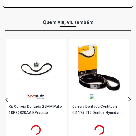
Quem viu, viu também
Kit Correia Dentada 22MM Palio
Correia Dentada Contitech
1BP30820AA BProauto
Ct1175 219 Dentes Hyundai
Santa Fé
R$ 177,90
R$ 756,56
no PIX
no PIX
Ou
R$ 177,90
em até 5x de
R$ 35,58
Ou
R$ 756,56
em até 10x de
R$ 75,65
sem juros
sem juros