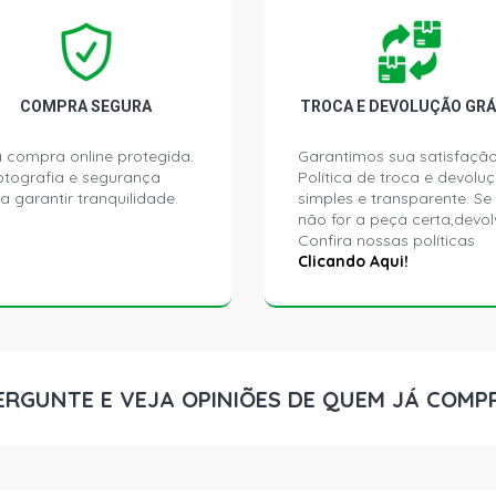
L200 GLS PI
2007)
COMPRA SEGURA
TROCA E DEVOLUÇÃO GRÁ
L200 OUTDO
(2002 - 2013
 compra online protegida.
Garantimos sua satisfação
ptografia e segurança
Política de troca e devolu
a garantir tranquilidade.
simples e transparente. Se
L200 OUTDO
não for a peça certa,devol
(2002 - 2011
Confira nossas políticas
Clicando Aqui!
L200 SAVANA
2013)
L200 SPORT 
(2002 - 2007
ERGUNTE E VEJA OPINIÕES DE QUEM JÁ COMP
L200 SPORT 
(2002 - 2007