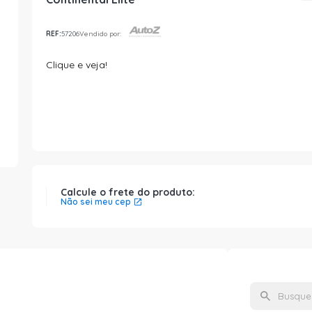
REF:
57206
Vendido por:
Clique e veja!
Calcule o frete do produto:
Não sei meu cep