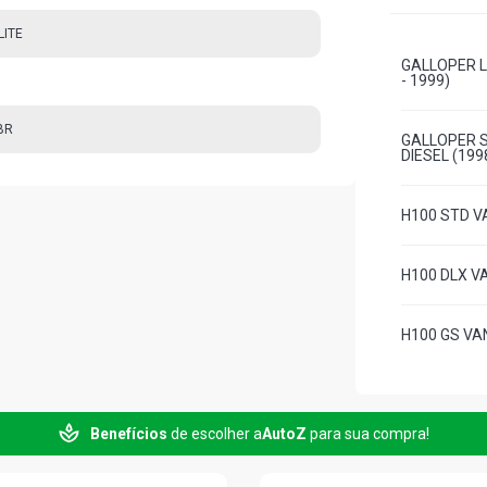
LITE
GALLOPER L
- 1999)
BR
GALLOPER S
DIESEL (199
H100 STD VA
H100 DLX VA
H100 GS VAN
L200 STD PI
2007)
Benefícios
de escolher a
AutoZ
para sua compra!
L200 GL PIC
2012)