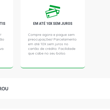
CKUP 2.5 8V 4D56 DIESEL (1999 -
TIS
EM ATÉ 10X SEM JUROS
OR GLS PICKUP 2.5 8V 4D56 DIESEL
)
!
Compre agora e pague sem
ção
preocupações! Parcelamento
em até 10X sem juros no
OR HPE PICKUP 2.5 8V 4D56 DIESEL
va.
cartão de crédito. Facilidade
)
que cabe no seu bolso.
 PICKUP 2.5 8V 4D56 DIESEL (2002 -
GLS PICKUP 2.5 8V 4D56 DIESEL
)
ROU
HPE PICKUP 2.5 8V 4D56 DIESEL
)