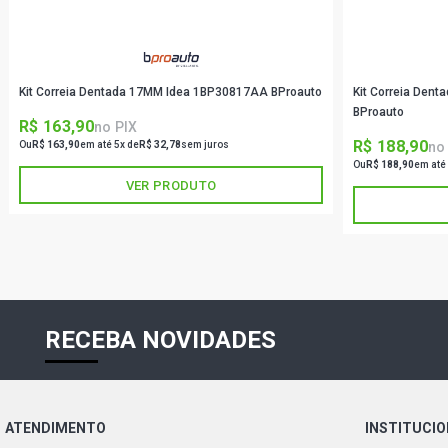
Kit Correia Dentada 17MM Idea 1BP30817AA BProauto
Kit Correia Den
BProauto
R$ 163,90
no PIX
R$ 188,90
no
Ou
R$ 163,90
em até 5x de
R$ 32,78
sem juros
Ou
R$ 188,90
em até
VER PRODUTO
RECEBA NOVIDADES
ATENDIMENTO
INSTITUCI