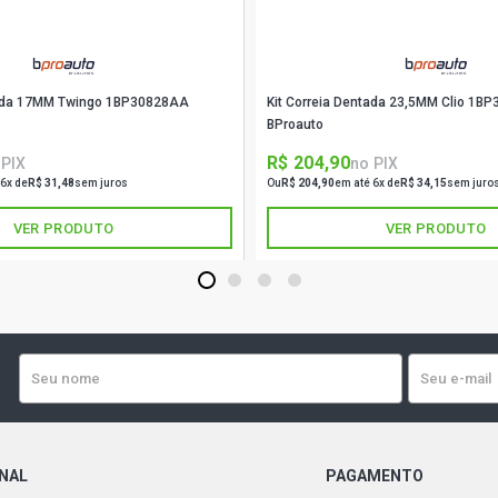
tada 17MM Twingo 1BP30828AA
Kit Correia Dentada 23,5MM Clio 1B
BProauto
R$ 204,90
 PIX
no PIX
 6x de
R$ 31,48
sem juros
Ou
R$ 204,90
em até 6x de
R$ 34,15
sem juro
VER PRODUTO
VER PRODUTO
1
2
3
4
ONAL
PAGAMENTO