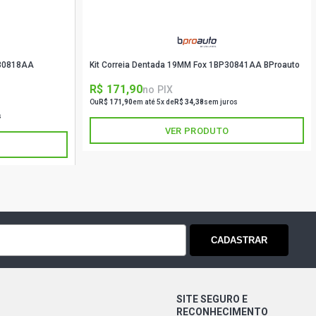
P30818AA
Kit Correia Dentada 19MM Fox 1BP30841AA BProauto
R$ 171,90
no PIX
Ou
R$ 171,90
em até 5x de
R$ 34,38
sem juros
s
VER PRODUTO
CADASTRAR
SITE SEGURO E
RECONHECIMENTO