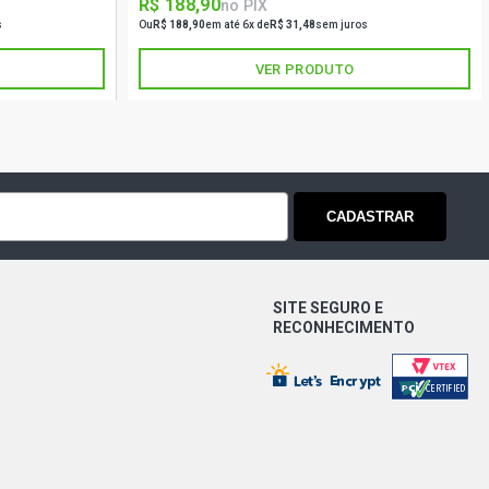
R$ 188,90
no PIX
s
Ou
R$ 188,90
em até 6x de
R$ 31,48
sem juros
VER PRODUTO
CADASTRAR
SITE SEGURO E
RECONHECIMENTO