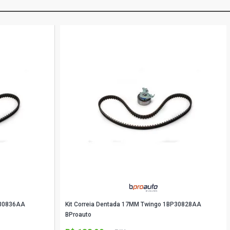
P30836AA
Kit Correia Dentada 17MM Twingo 1BP30828AA
BProauto