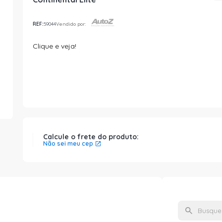
REF:
59044
Vendido por:
Clique e veja!
Calcule o frete do produto:
Não sei meu cep