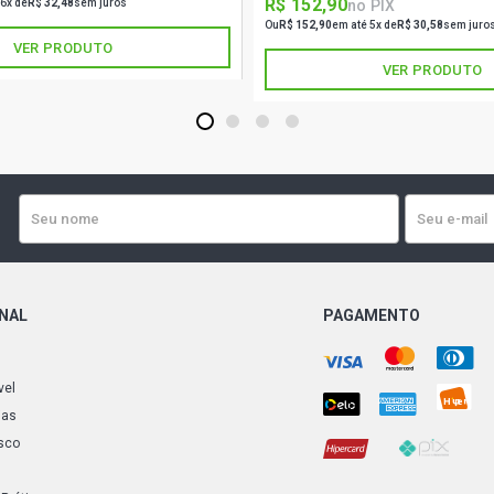
R$ 152,90
no PIX
 6x de
R$ 32,48
sem juros
Ou
R$ 152,90
em até 5x de
R$ 30,58
sem juro
VER PRODUTO
VER PRODUTO
1
2
3
4
ONAL
PAGAMENTO
vel
ias
sco