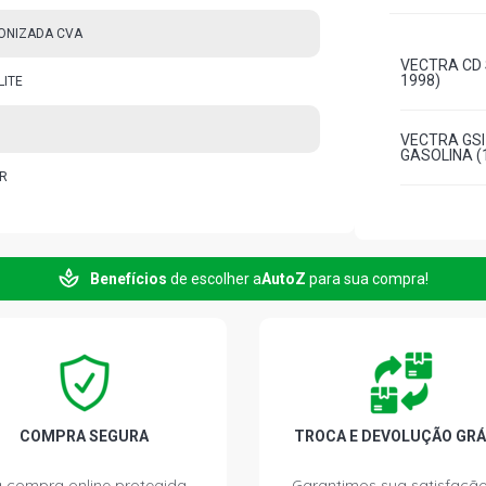
ONIZADA CVA
VECTRA CD 
1998)
LITE
VECTRA GSI
GASOLINA (1
R
Benefícios
de escolher a
AutoZ
para sua compra!
COMPRA SEGURA
TROCA E DEVOLUÇÃO GRÁ
 compra online protegida.
Garantimos sua satisfação