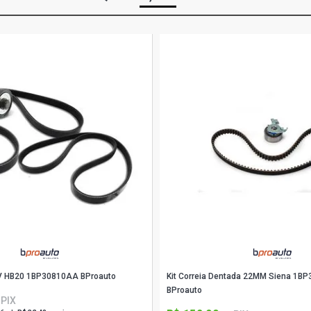
ti V HB20 1BP30810AA BProauto
Kit Correia Dentada 22MM Siena 1B
BProauto
 PIX