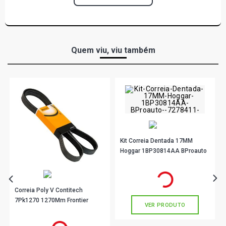
Quem viu, viu também
Kit Correia Dentada 17MM
Hoggar 1BP30814AA BProauto
R$ 147,90
no PIX
Ou
R$ 147,90
em até 4x de
R$ 36,97
sem juros
Correia Poly V Contitech
7Pk1270 1270Mm Frontier
VER PRODUTO
R$ 59,89
no PIX