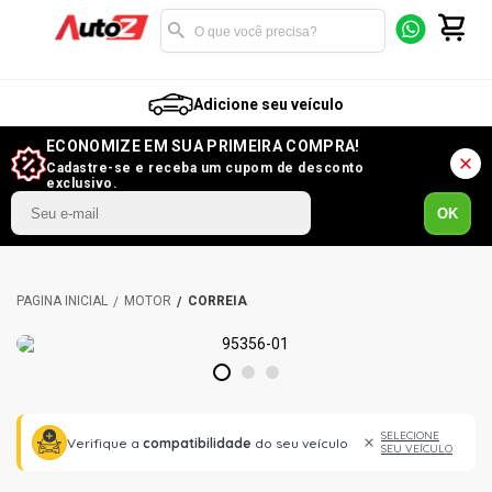
Adicione seu veículo
ECONOMIZE EM SUA PRIMEIRA COMPRA!
Cadastre-se e receba um cupom de desconto
exclusivo.
OK
MOTOR
CORREIA
1
2
3
SELECIONE
Verifique a
compatibilidade
do seu veículo
SEU VEÍCULO