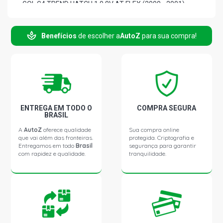
GOL G4 TREND HATCH 1.0 8V AT FLEX (2000 - 2001)
PARATI G2 STD SW 1.0 8V AT (1996 - 1999)
Benefícios
de escolher a
AutoZ
para sua compra!
PARATI G3 STD SW 1.0 8V AT (2000 - 2001)
ENTREGA EM TODO O
COMPRA SEGURA
BRASIL
A
AutoZ
oferece qualidade
Sua compra online
que vai além das fronteiras.
protegida. Criptografia e
Entregamos em todo
Brasil
segurança para garantir
com rapidez e qualidade.
tranquilidade.