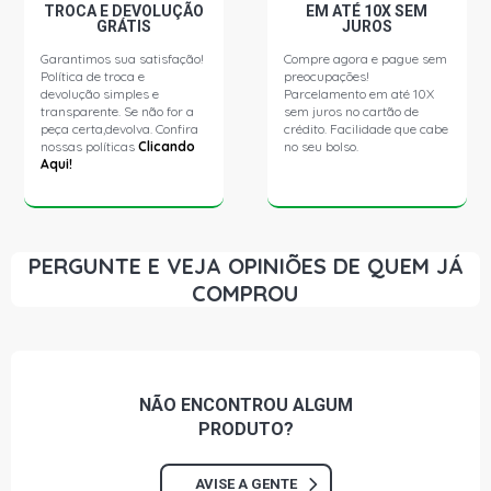
TROCA E DEVOLUÇÃO
EM ATÉ 10X SEM
GRÁTIS
JUROS
Garantimos sua satisfação!
Compre agora e pague sem
Política de troca e
preocupações!
devolução simples e
Parcelamento em até 10X
transparente. Se não for a
sem juros no cartão de
peça certa,devolva. Confira
crédito. Facilidade que cabe
nossas políticas
Clicando
no seu bolso.
Aqui!
PERGUNTE E VEJA OPINIÕES DE QUEM JÁ
COMPROU
NÃO ENCONTROU
ALGUM
PRODUTO?
AVISE A GENTE