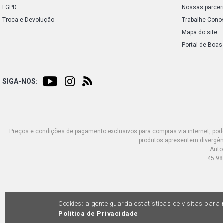
LGPD
Nossas parcer
Troca e Devolução
Trabalhe Cono
Mapa do site
Portal de Boas
SIGA-NOS:
Preços e condições de pagamento exclusivos para compras via internet, poden
produtos apresentem divergênc
Auto
45.98
Cookies: a gente guarda estatísticas de visitas par
Política de Privacidade