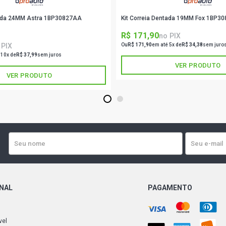
tada 24MM Astra 1BP30827AA
Kit Correia Dentada 19MM Fox 1BP3
R$ 171,90
no PIX
 PIX
Ou
R$ 171,90
em até 5x de
R$ 34,38
sem juro
 10x de
R$ 37,99
sem juros
VER PRODUTO
VER PRODUTO
1
2
ONAL
PAGAMENTO
vel