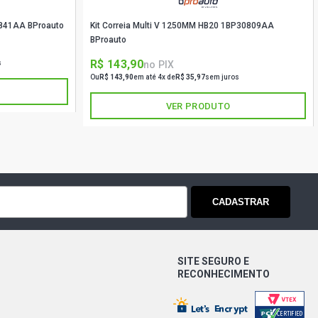
0841AA BProauto
Kit Correia Multi V 1250MM HB20 1BP30809AA
BProauto
R$ 143,90
no PIX
s
Ou
R$ 143,90
em até 4x de
R$ 35,97
sem juros
VER PRODUTO
CADASTRAR
SITE SEGURO E
RECONHECIMENTO