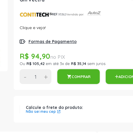
REF:
95362
Vendido por:
Clique e veja!
Formas de Pagamento
R$ 94,90
Ou
R$ 105,42
em até 3x de
R$ 35,14
sem juros
-
+
COMPRAR
ADICIO
Calcule o frete do produto:
Não sei meu cep