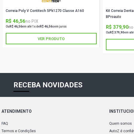
Correia Poly V Contitech 5Pk1270 Classe A160
Kit Correia Den
BProauto
R$ 46,56
no PIX
R$ 379,90
no
Ou
R$ 46,56
em até 1x de
R$ 46,56
sem juros
Ou
R$ 379,90
em até
VER PRODUTO
RECEBA NOVIDADES
ATENDIMENTO
INSTITUCI
FAQ
Quem somos
Termos e Condições
AutoZ é confiá