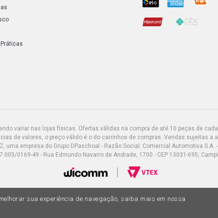
ias
sco
 Práticas
do variar nas lojas físicas. Ofertas válidas na compra de até 10 peças de cada 
ias de valores, o preço válido é o do carrinhos de compras. Vendas sujeitas a 
Z, uma empresa do Grupo DPaschoal - Razão Social: Comercial Automotiva S.A. -
7.005/0169-49 - Rua Edmundo Navarro de Andrade, 1700 - CEP 13031-695, Camp
a melhorar sua experiência de navegação, saiba mais em nossa