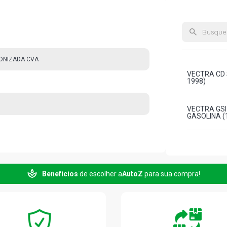
ONIZADA CVA
VECTRA CD 
1998)
VECTRA GSI
GASOLINA (1
Benefícios
de escolher a
AutoZ
para sua compra!