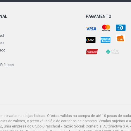
ONAL
PAGAMENTO
vel
ias
sco
 Práticas
do variar nas lojas físicas. Ofertas válidas na compra de até 10 peças de cada 
ias de valores, o preço válido é o do carrinhos de compras. Vendas sujeitas a 
Z, uma empresa do Grupo DPaschoal - Razão Social: Comercial Automotiva S.A. -