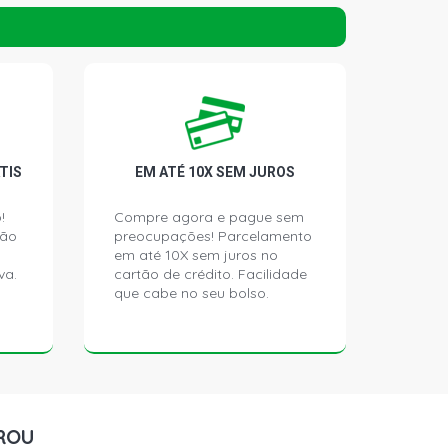
RAILHAWK SUV 2.0 16V MULTIJET II
L (2015 - 2021)
PORT SUV 2.0 16V MULTIJET II
L (2015 - 2020)
TIS
EM ATÉ 10X SEM JUROS
!
Compre agora e pague sem
ção
preocupações! Parcelamento
em até 10X sem juros no
va.
cartão de crédito. Facilidade
que cabe no seu bolso.
ROU