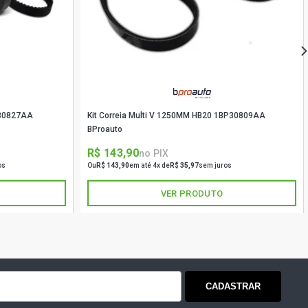
P30827AA
Kit Correia Multi V 1250MM HB20 1BP30809AA
BProauto
R$ 143,90
no PIX
os
Ou
R$ 143,90
em até 4x de
R$ 35,97
sem juros
VER PRODUTO
CADASTRAR