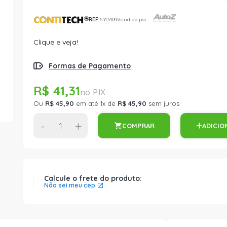
REF:
6313409
Vendido por:
Clique e veja!
Formas de Pagamento
R$ 41,31
Ou
R$ 45,90
em até 1x de
R$ 45,90
sem juros
-
+
COMPRAR
ADICIO
Calcule o frete do produto:
Não sei meu cep