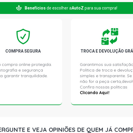
Benefícios
de escolher a
AutoZ
para sua compra!
RENEGADE T
TURBO DIESE
RENEGADE S
TURBO DIESE
COMPRA SEGURA
TROCA E DEVOLUÇÃO GRÁ
 compra online protegida.
Garantimos sua satisfação
ptografia e segurança
Política de troca e devolu
a garantir tranquilidade.
simples e transparente. Se
não for a peça certa,devol
Confira nossas políticas
Clicando Aqui!
ERGUNTE E VEJA OPINIÕES DE QUEM JÁ COMP