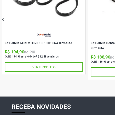
Kit Correia Multi V HB20 1BP30810AA BProauto
Kit Correia De
BProauto
R$ 194,90
no PIX
R$ 188,90
no
Ou
R$ 194,90
em até 6x de
R$ 32,48
sem juros
Ou
R$ 188,90
em até
VER PRODUTO
RECEBA NOVIDADES