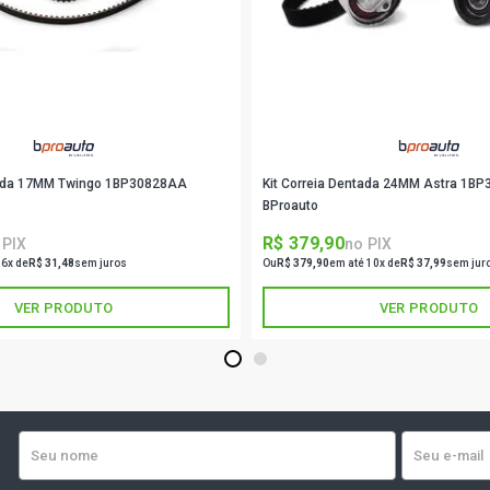
ntada 17MM Twingo 1BP30828AA
Kit Correia Dentada 24MM Astra 1B
BProauto
R$ 379,90
 PIX
no PIX
 6x de
R$ 31,48
sem juros
Ou
R$ 379,90
em até 10x de
R$ 37,99
sem jur
VER PRODUTO
VER PRODUTO
1
2