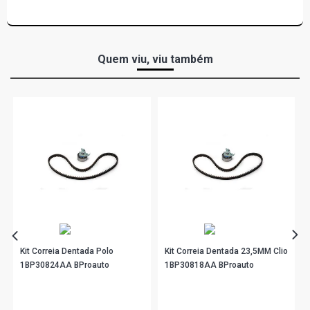
Quem viu, viu também
Kit Correia Dentada Polo
Kit Correia Dentada 23,5MM Clio
1BP30824AA BProauto
1BP30818AA BProauto
R$ 452,90
R$ 204,90
no PIX
no PIX
Ou
R$ 452,90
em até 10x de
R$ 45,29
Ou
R$ 204,90
em até 6x de
R$ 34,15