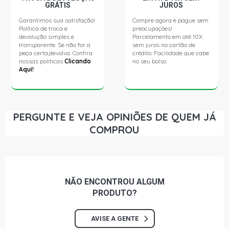
GRÁTIS
JUROS
Garantimos sua satisfação!
Compre agora e pague sem
Política de troca e
preocupações!
devolução simples e
Parcelamento em até 10X
transparente. Se não for a
sem juros no cartão de
peça certa,devolva. Confira
crédito. Facilidade que cabe
nossas políticas
Clicando
no seu bolso.
Aqui!
PERGUNTE E VEJA OPINIÕES DE QUEM JÁ
COMPROU
NÃO ENCONTROU
ALGUM
PRODUTO?
AVISE A GENTE