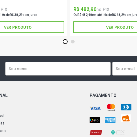
R$ 482,90
 PIX
no PIX
 10x de
R$ 38,29
sem juros
Ou
R$ 482,90
em até 10x de
R$ 48,29
sem jur
VER PRODUTO
VER PRODUTO
1
2
ONAL
PAGAMENTO
vel
ias
sco