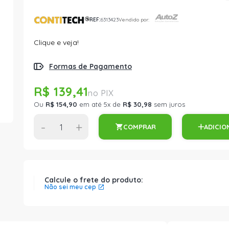
REF:
6313423
Vendido por:
Clique e veja!
Formas de Pagamento
R$ 139,41
Ou
R$ 154,90
em até 5x de
R$ 30,98
sem juros
-
+
COMPRAR
ADICIO
Calcule o frete do produto:
Não sei meu cep