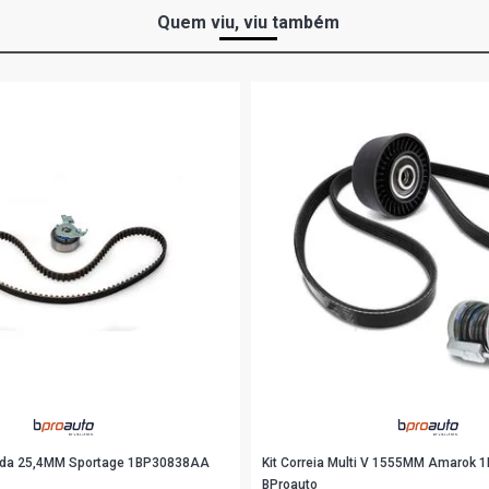
Quem viu, viu também
tada 25,4MM Sportage 1BP30838AA
Kit Correia Multi V 1555MM Amarok
BProauto