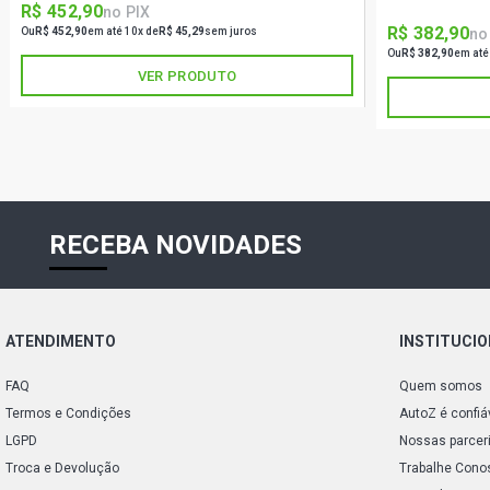
R$ 452,90
no PIX
R$ 382,90
no
Ou
R$ 452,90
em até 10x de
R$ 45,29
sem juros
Ou
R$ 382,90
em até
VER PRODUTO
RECEBA NOVIDADES
ATENDIMENTO
INSTITUCI
FAQ
Quem somos
Termos e Condições
AutoZ é confiá
LGPD
Nossas parcer
Troca e Devolução
Trabalhe Cono