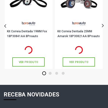
Kit Correia Dentada 19MM Fox
Kit Correia Dentada 25MM
1BP30841AA BProauto
Amarok 1BP30821AA BProauto
R$ 171,90
R$ 922,90
no PIX
no PIX
Ou
R$ 171,90
em até 5x de
R$ 34,38
Ou
R$ 922,90
em até 10x de
R$ 92,29
sem juros
sem juros
VER PRODUTO
VER PRODUTO
1
2
3
4
RECEBA NOVIDADES