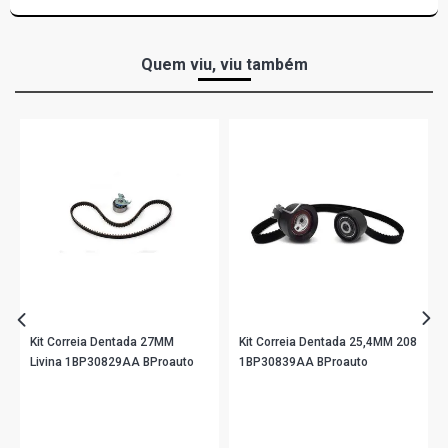
Quem viu, viu também
Kit Correia Dentada 27MM
Kit Correia Dentada 25,4MM 208
Livina 1BP30829AA BProauto
1BP30839AA BProauto
R$ 335,90
R$ 419,90
no PIX
no PIX
Ou
R$ 335,90
em até 10x de
R$ 33,59
Ou
R$ 419,90
em até 10x de
R$ 41,99
sem juros
sem juros