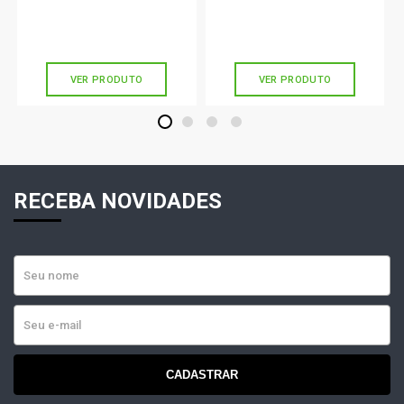
R$ 147,90
R$ 210,90
no PIX
no PIX
Ou
R$ 147,90
em até 4x de
R$ 36,97
Ou
R$ 210,90
em até 7x de
R$ 30,12
sem juros
sem juros
VER PRODUTO
VER PRODUTO
1
2
3
4
RECEBA NOVIDADES
CADASTRAR