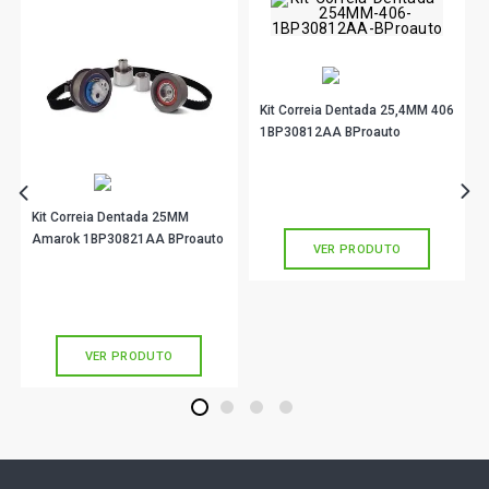
Kit Correia Dentada 25,4MM 406
1BP30812AA BProauto
R$ 380,90
no PIX
Ou
R$ 380,90
em até 10x de
R$ 38,09
sem juros
Kit Correia Dentada 25MM
Amarok 1BP30821AA BProauto
VER PRODUTO
R$ 922,90
no PIX
Ou
R$ 922,90
em até 10x de
R$ 92,29
sem juros
VER PRODUTO
1
2
3
4