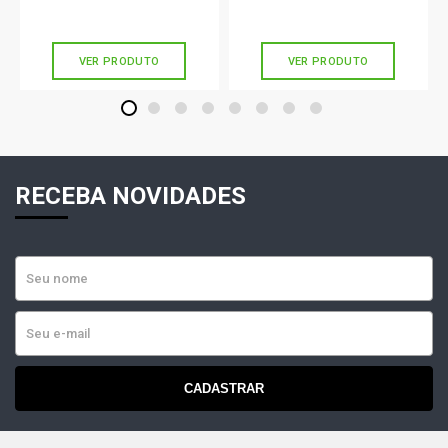
Ou
R$ 163,90
em até 5x de
R$ 32,78
Ou
R$ 204,33
em até 6x de
R$ 34,05
sem juros
sem juros
VER PRODUTO
VER PRODUTO
1
2
3
4
5
6
7
8
RECEBA NOVIDADES
CADASTRAR