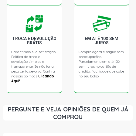
14150 STD CAMINHAO 6.4 12V MWM 6.10 SERIE 10 TCA
DIESEL (1991 - 2000)
14150 STD ONIBUS 5.9 12V MWM D229/6 L6 DIESEL
(1991 - 1999)
TROCA E DEVOLUÇÃO
EM ATÉ 10X SEM
GRÁTIS
JUROS
7100 STD CAMINHAO 4.3 8V MWM 4.10 NA DIESEL (1994
Garantimos sua satisfação!
Compre agora e pague sem
- 2002)
Política de troca e
preocupações!
devolução simples e
Parcelamento em até 10X
transparente. Se não for a
sem juros no cartão de
7100 STD CAMINHAO 4.3 8V MWM 4.10 SERIE 10 TCA
peça certa,devolva. Confira
crédito. Facilidade que cabe
DIESEL (1994 - 2002)
nossas políticas
Clicando
no seu bolso.
Aqui!
8100 STD CAMINHAO 4.3 8V MWM 4.10 NA DIESEL (1997
- 2000)
PERGUNTE E VEJA OPINIÕES DE QUEM JÁ
8100 STD CAMINHAO 4.3 8V MWM 4.10 SERIE 10 TCA
COMPROU
DIESEL (1997 - 2000)
8140 STD CAMINHAO 4.3 8V MWM 4.10 SERIE 10 TCA