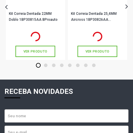
Kit Correia Dentada 22MM
Kit Correia Dentada 25,4MM
Doblo 1BP30815AA BProauto
Aircross 1BP30826AA
BProauto
R$ 156,90
R$ 306,90
no PIX
no PIX
Ou
R$ 156,90
em até 5x de
R$ 31,38
Ou
R$ 306,90
em até 10x de
R$ 30,69
sem juros
sem juros
VER PRODUTO
VER PRODUTO
1
2
3
4
5
6
7
8
RECEBA NOVIDADES