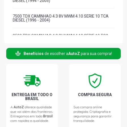
DIESEL (1994 - 2005)
7500 TDX CAMINHAO 4.3 8V MWM 4.10 SERIE 10 TCA
DIESEL (1996 - 2004)
8500 TDX CAMINHAO 4.3 8V MWM 4.10 SERIE 10 TCA
DIESEL (1997 - 2012)
Benefícios
de escolher a
AutoZ
para sua compra!
MA 7.5T STD ONIBUS 4.3 8V MWM 4.10 SERIE 10 TCA
DIESEL (1998 - 2007)
F14000 STD CAMINHAO 6.4 12V MWM 6.10 TCE DIESEL
(1996 - 1998)
F14000 HD CAMINHAO 6.4 12V MWM 6.10 TCE DIESEL
ENTREGA EM TODO O
COMPRA SEGURA
(1996 - 2000)
BRASIL
A
AutoZ
oferece qualidade
Sua compra online
que vai além das fronteiras.
protegida. Criptografia e
12140 STD CAMINHAO 5.9 12V MWM TD 229/6 L6
Entregamos em todo
Brasil
segurança para garantir
DIESEL (1987 - 2000)
com rapidez e qualidade.
tranquilidade.