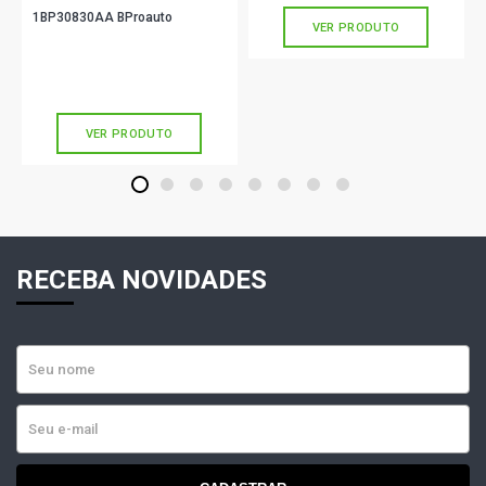
1BP30830AA BProauto
VER PRODUTO
R$ 112,90
no PIX
Ou
R$ 112,90
em até 3x de
R$ 37,63
sem juros
VER PRODUTO
1
2
3
4
5
6
7
8
RECEBA NOVIDADES