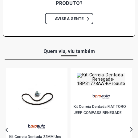
PRODUTO?
AVISE A GENTE
Quem viu, viu também
Kit Correia Dentada FIAT TORO
JEEP COMPASS RENEGADE
1BP31778AA BProauto
R$ 354,90
no PIX
Ou
R$ 354,90
em até 10x de
R$ 35,49
sem juros
Kit Correia Dentada 22MM Uno