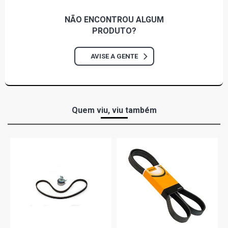
2011) CORREIA POLY V GIR/ALT/BA/DH/ACD
NÃO ENCONTROU
ALGUM
KANGOO EXPRESSION MINIVAN 1.6 16V FLEX (2007 -
PRODUTO?
2008) CORREIA POLY V GIR/ALT/BA/DH/ACD
AVISE A GENTE
KANGOO SPORTWAY MINIVAN 1.6 16V FLEX (2007 -
2011) CORREIA POLY V GIR/ALT/BA/DH/ACD
KANGOO AUTHENTIQUE MINIVAN 1.6 16V GASOLINA
(2005 - 2007) CORREIA POLY V GIR/ALT/BA/DH/ACD
Quem viu, viu também
KANGOO RT MINIVAN 1.6 16V GASOLINA (2003 - 2004)
CORREIA POLY V GIR/ALT/BA/DH/ACD
LOGAN AUTHENTIQUE SEDAN 1.6 8V HI-POWER K7M L4
FLEX (2008 - 2009)
LOGAN EXPRESSION SEDAN 1.6 8V HI-POWER K7M L4
FLEX (2008 - 2017)