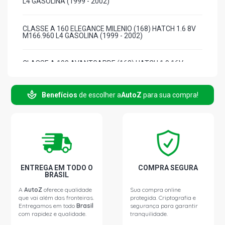
L4 GASOLINA (1999 - 2002)
CLASSE A 160 ELEGANCE MILENIO (168) HATCH 1.6 8V
M166.960 L4 GASOLINA (1999 - 2002)
CLASSE A 190 AVANTGARDE (168) HATCH 1.9 16V
M166.990 L4 GASOLINA (2001 - 2005)
Benefícios
de escolher a
AutoZ
para sua compra!
CLASSE A 190 CLASSIC (168) HATCH 1.9 16V M166.990
L4 GASOLINA (2001 - 2005) CORREIA POLY V
GIR/ALT/BA/DH COM ACD
CLASSE A 190 CLASSIC SPIRIT (168) HATCH 1.9 16V
M166.990 L4 GASOLINA (2001 - 2005) CORREIA POLY V
GIR/ALT/BA/DH COM ACD
ENTREGA EM TODO O
COMPRA SEGURA
BRASIL
CLASSE A 190 ELEGANCE (168) HATCH 1.9 16V
M166.990 L4 GASOLINA (2001 - 2005) CORREIA POLY V
A
AutoZ
oferece qualidade
Sua compra online
GIR/ALT/BA/DH COM ACD
que vai além das fronteiras.
protegida. Criptografia e
Entregamos em todo
Brasil
segurança para garantir
com rapidez e qualidade.
tranquilidade.
LIVINA MONOVOLUME SW 1.6 16V FLEX (2010 - 2014)