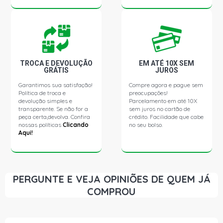
CORREIA POLY V GIR/ALT/DH COM ACD
LIVINA SL SW 1.6 16V FLEX (2010 - 2012)
LIVINA X-GEAR STD SW 1.6 16V FLEX (2010 - 2016)
TROCA E DEVOLUÇÃO
EM ATÉ 10X SEM
GRÁTIS
JUROS
Garantimos sua satisfação!
Compre agora e pague sem
LIVINA X-GEAR SL SW 1.6 16V FLEX (2010 - 2016)
Política de troca e
preocupações!
devolução simples e
Parcelamento em até 10X
transparente. Se não for a
sem juros no cartão de
KANGOO EXPRESS FURGAO 1.6 16V FLEX (2007 - 2018)
peça certa,devolva. Confira
crédito. Facilidade que cabe
CORREIA POLY V GIR/ALT/BA/DH/ACD
nossas políticas
Clicando
no seu bolso.
Aqui!
KANGOO EXPRESS FURGAO 1.6 16V GASOLINA (2000 -
2007) CORREIA POLY V GIR/ALT/BA/DH/ACD
PERGUNTE E VEJA OPINIÕES DE QUEM JÁ
KANGOO EXPRESS RL FURGAO 1.6 16V GASOLINA (2000
COMPROU
- 2007) CORREIA POLY V GIR/ALT/BA/DH/ACD
KANGOO AUTHENTIQUE MINIVAN 1.6 16V FLEX (2007 -