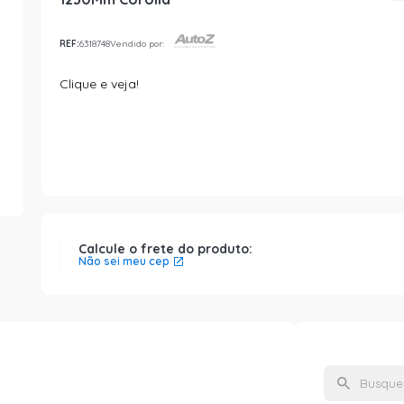
REF:
6318748
Vendido por:
Clique e veja!
Calcule o frete do produto:
Não sei meu cep