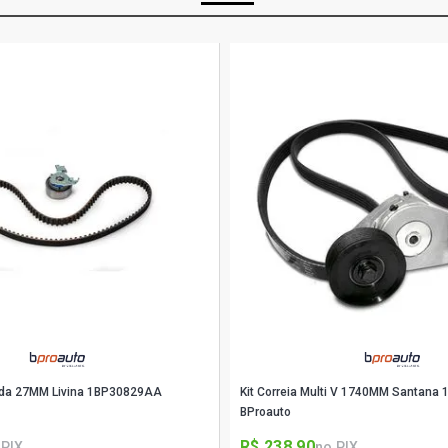
tada 27MM Livina 1BP30829AA
Kit Correia Multi V 1740MM Santan
BProauto
R$ 238,90
 PIX
no PIX