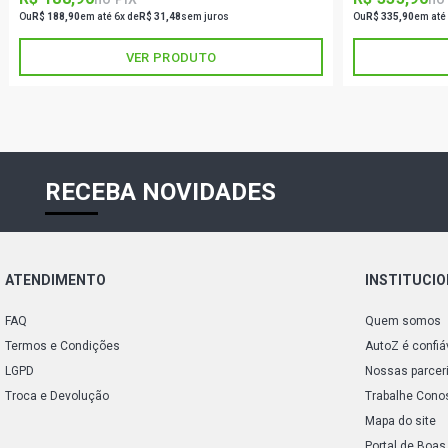
Ou
R$ 188,90
em até 6x de
R$ 31,48
sem juros
Ou
R$ 335,90
em até
VER PRODUTO
RECEBA NOVIDADES
ATENDIMENTO
INSTITUCI
FAQ
Quem somos
Termos e Condições
AutoZ é confiá
LGPD
Nossas parcer
Troca e Devolução
Trabalhe Cono
Mapa do site
Portal de Boas