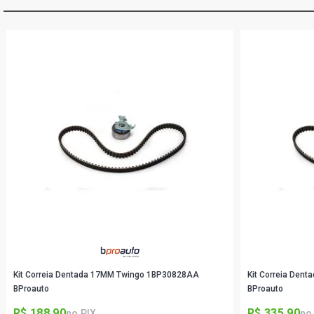
Kit Correia Dentada 17MM Twingo 1BP30828AA
Kit Correia Den
BProauto
BProauto
R$ 188,90
R$ 335,90
no PIX
no