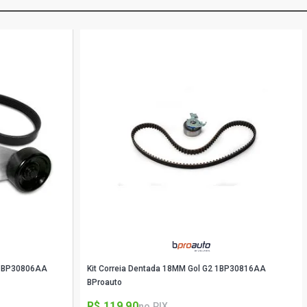
a 1BP30806AA
Kit Correia Dentada 18MM Gol G2 1BP30816AA
BProauto
R$ 119,90
no PIX