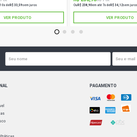
 10x de
R$ 33,59
sem juros
Ou
R$ 238,90
em até 7x de
R$ 34,12
sem juro
VER PRODUTO
VER PRODUTO
1
2
3
4
ONAL
PAGAMENTO
vel
ias
sco
 Práticas