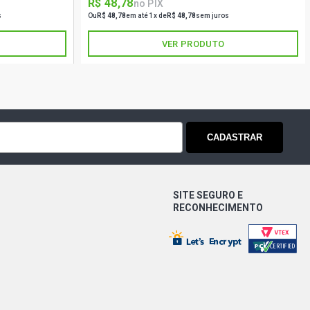
R$ 48,78
no PIX
s
Ou
R$ 48,78
em até 1x de
R$ 48,78
sem juros
VER PRODUTO
CADASTRAR
SITE SEGURO E
RECONHECIMENTO