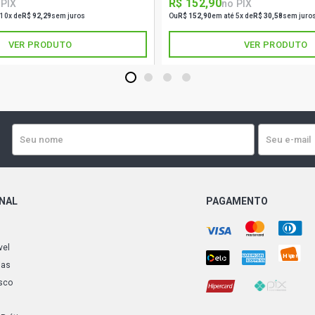
R$ 152,90
 PIX
no PIX
 10x de
R$ 92,29
sem juros
Ou
R$ 152,90
em até 5x de
R$ 30,58
sem juro
VER PRODUTO
VER PRODUTO
1
2
3
4
ONAL
PAGAMENTO
vel
ias
sco