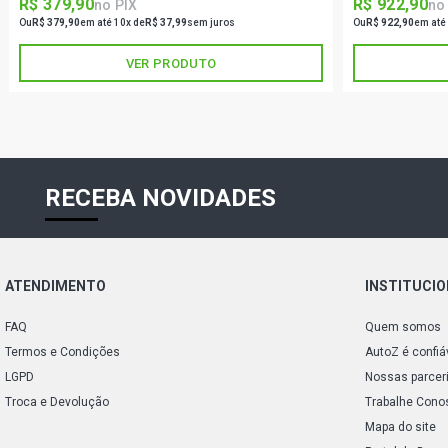
R$ 379,90
R$ 922,90
no PIX
no
Ou
R$ 379,90
em até 10x de
R$ 37,99
sem juros
Ou
R$ 922,90
em até
VER PRODUTO
RECEBA NOVIDADES
ATENDIMENTO
INSTITUCI
FAQ
Quem somos
Termos e Condições
AutoZ é confiá
LGPD
Nossas parcer
Troca e Devolução
Trabalhe Cono
Mapa do site