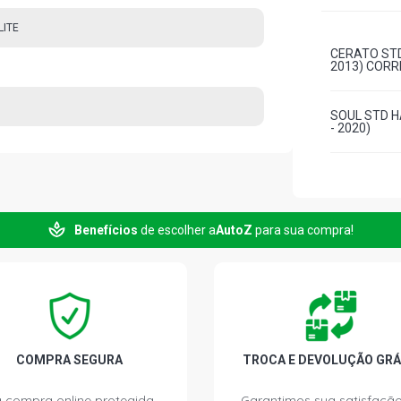
LITE
CERATO STD
2013) CORR
SOUL STD H
- 2020)
Benefícios
de escolher a
AutoZ
para sua compra!
COMPRA SEGURA
TROCA E DEVOLUÇÃO GRÁ
 compra online protegida.
Garantimos sua satisfação