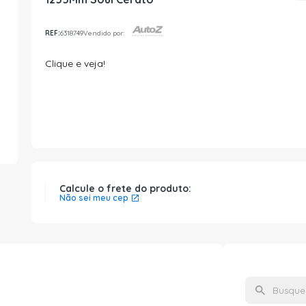
REF:
6318749
Vendido por:
Clique e veja!
Calcule o frete do produto:
Não sei meu cep