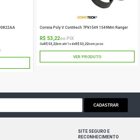
P30822AA
Correia Poly V Contitech 7Pk1549 1549Mm Ranger
R$ 53,22
no PIX
Ou
R$ 53,22
em até 1x de
R$ 53,22
sem juros
s
VER PRODUTO
CADASTRAR
SITE SEGURO E
RECONHECIMENTO