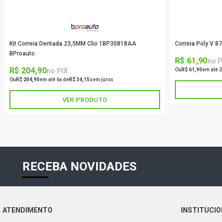
Kit Correia Dentada 23,5MM Clio 1BP30818AA
Correia Poly V 
BProauto
R$ 61,90
no P
R$ 204,90
no PIX
Ou
R$ 61,90
em até 2
Ou
R$ 204,90
em até 6x de
R$ 34,15
sem juros
VER PRODUTO
RECEBA NOVIDADES
ATENDIMENTO
INSTITUCI