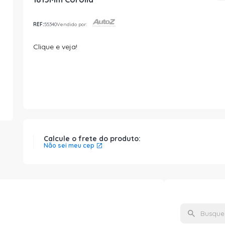
REF:
55340
Vendido por:
Clique e veja!
Calcule o frete do produto:
Não sei meu cep