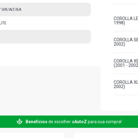
 GIR/ALT/BA
COROLLA LE
1998)
LITE
COROLLA SE
2002)
COROLLA XEI
(2001 - 2002
COROLLA XLI
2002)
Benefícios
de escolher a
AutoZ
para sua compra!