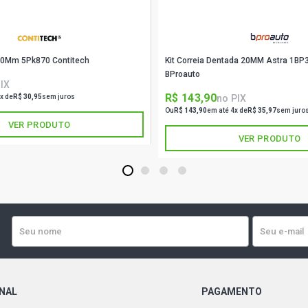
870Mm 5Pk870 Contitech
Kit Correia Dentada 20MM Astra 1B
BProauto
IX
R$ 143,90
no PIX
x de
R$ 30,95
sem juros
Ou
R$ 143,90
em até 4x de
R$ 35,97
sem juro
VER PRODUTO
VER PRODUTO
1
2
3
4
ONAL
PAGAMENTO