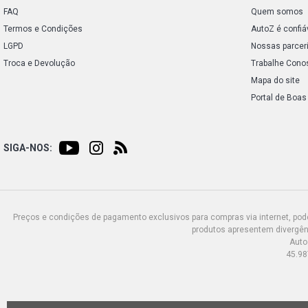
FAQ
Quem somos
Termos e Condições
AutoZ é confiá
LGPD
Nossas parcer
Troca e Devolução
Trabalhe Cono
Mapa do site
Portal de Boas
SIGA-NOS:
Preços e condições de pagamento exclusivos para compras via internet, poden
produtos apresentem divergênc
Auto
45.98