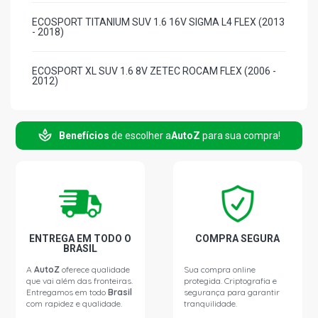
ECOSPORT TITANIUM SUV 1.6 16V SIGMA L4 FLEX (2013
- 2018)
ECOSPORT XL SUV 1.6 8V ZETEC ROCAM FLEX (2006 -
2012)
FIESTA SEDAN SE SEDAN 1.6 16V SIGMA L4 FLEX (2011 -
2015)
Benefícios
de escolher a
AutoZ
para sua compra!
FIESTA SEDAN STD SEDAN 1.6 8V ZETEC ROCAM FLEX
(2005 - 2014)
FOCUS HATCH S HATCH 1.6 16V SIGMA L4 FLEX (2013 -
2019)
ENTREGA EM TODO O
COMPRA SEGURA
BRASIL
FOCUS HATCH SE HATCH 1.6 16V SIGMA L4 FLEX (2013 -
A
AutoZ
oferece qualidade
Sua compra online
2019)
que vai além das fronteiras.
protegida. Criptografia e
Entregamos em todo
Brasil
segurança para garantir
com rapidez e qualidade.
tranquilidade.