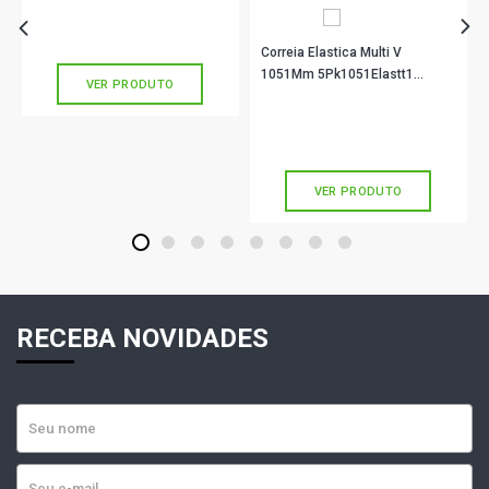
R$ 490,90
no PIX
Ou
R$ 490,90
em até 10x de
R$ 49,09
sem juros
Correia Elastica Multi V
1051Mm 5Pk1051Elastt1
VER PRODUTO
Contitech
R$ 53,22
no PIX
Ou
R$ 53,22
em até 1x de
R$ 53,22
sem juros
VER PRODUTO
1
2
3
4
5
6
7
8
RECEBA NOVIDADES