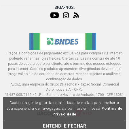
SIGA-NOS:
Preços e condições de pagamento exclusivos para compras via internet,
podendo variar nas lojas físicas. Ofertas válidas na compra de até 10
peças de cada produto por cliente, até o término dos nossos estoques
para internet. Caso os produtos apresentem divergências de valores, o
preço válido é o do carrinhos de compras. Vendas sujeitas a análise e
confirmação de dados.
AutoZ, uma empresa do Grupo DPaschoal - Razão Social: Comercial
Automotiva S.A. - CNPJ:
45.987.005/0169-49 - Rua Edmundo Navarro de Andrade, 1700 - CEP 13031-
695, Campinas-SP
Cookies: a gente guarda estatísticas de visitas para melhorar
sua experiência de navegação, saiba mais em nossa
Política de
Privacidade
ENTENDI E FECHAR