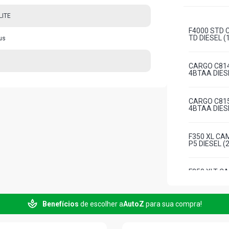
LITE
F4000 STD 
TD DIESEL (
us
CARGO C814
4BTAA DIESE
CARGO C815
4BTAA DIESE
F350 XL CA
P5 DIESEL (
F350 XLT C
DIESEL (200
Benefícios
de escolher a
AutoZ
para sua compra!
F4000 STD 
P5 DIESEL (