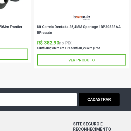
70Mm Frontier
Kit Correia Dentada 25,4MM Sportage 1BP30838AA
BProauto
R$ 382,90
no PIX
Ou
R$ 382,90
em até 10x de
R$ 38,29
sem juros
VER PRODUTO
CADASTRAR
SITE SEGURO E
RECONHECIMENTO