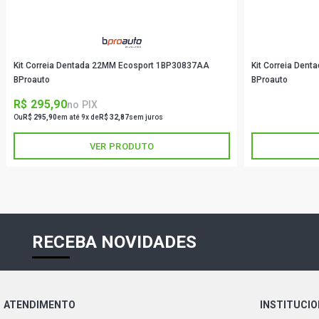
Kit Correia Dentada 22MM Ecosport 1BP30837AA
Kit Correia Den
BProauto
BProauto
R$ 295,90
R$ 119,90
no PIX
no
Ou
R$ 295,90
em até 9x de
R$ 32,87
sem juros
Ou
R$ 119,90
em até
VER PRODUTO
RECEBA NOVIDADES
ATENDIMENTO
INSTITUCI