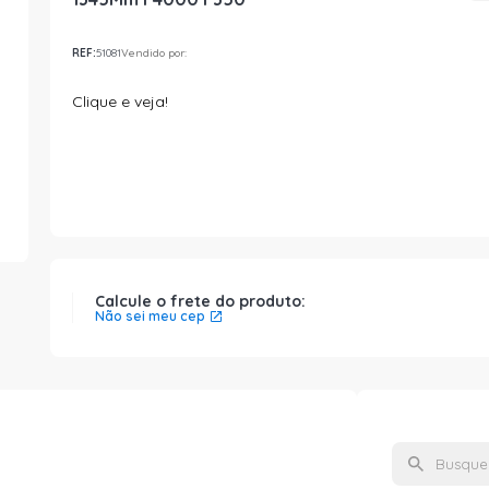
REF:
51081
Vendido por:
Clique e veja!
Calcule o frete do produto:
Não sei meu cep