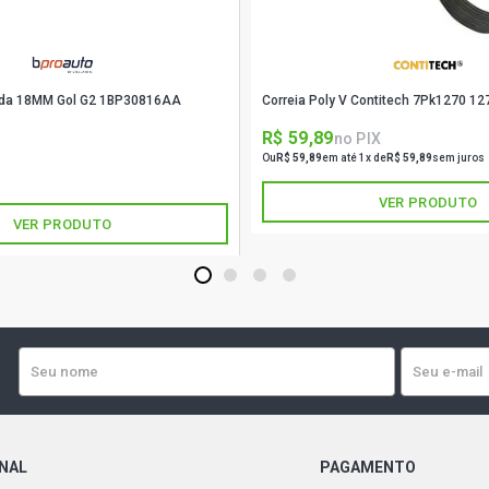
tada 18MM Gol G2 1BP30816AA
Correia Poly V Contitech 7Pk1270 12
R$ 59,89
no PIX
 PIX
Ou
R$ 59,89
em até 1x de
R$ 59,89
sem juros
 3x de
R$ 39,96
sem juros
VER PRODUTO
VER PRODUTO
1
2
3
4
ONAL
PAGAMENTO