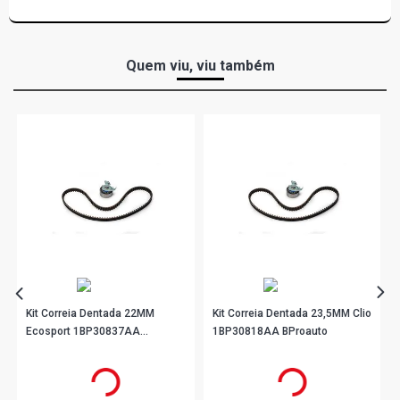
Quem viu, viu também
Kit Correia Dentada 22MM
Kit Correia Dentada 23,5MM Clio
Ecosport 1BP30837AA
1BP30818AA BProauto
BProauto
R$ 295,90
R$ 204,90
no PIX
no PIX
Ou
R$ 295,90
em até 9x de
R$ 32,87
Ou
R$ 204,90
em até 6x de
R$ 34,15
sem juros
sem juros