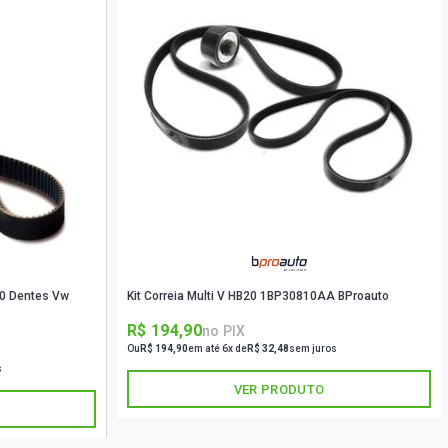
60 Dentes Vw
Kit Correia Multi V HB20 1BP30810AA BProauto
R$ 194,90
no PIX
Ou
R$ 194,90
em até 6x de
R$ 32,48
sem juros
s
VER PRODUTO