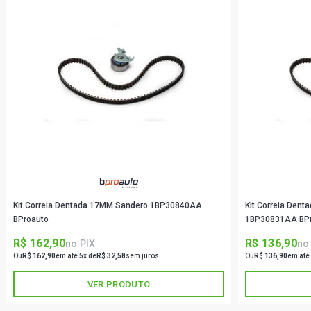
Kit Correia Dentada 17MM Sandero 1BP30840AA
Kit Correia Den
BProauto
1BP30831AA BP
R$ 162,90
R$ 136,90
no PIX
no
Ou
R$ 162,90
em até 5x de
R$ 32,58
sem juros
Ou
R$ 136,90
em até
VER PRODUTO