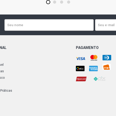
1
2
3
4
ONAL
PAGAMENTO
vel
ias
sco
 Práticas