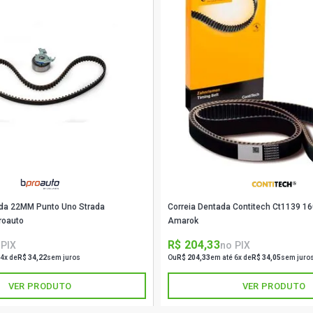
tada 22MM Punto Uno Strada
Correia Dentada Contitech Ct1139 1
roauto
Amarok
R$ 204,33
 PIX
no PIX
 4x de
R$ 34,22
sem juros
Ou
R$ 204,33
em até 6x de
R$ 34,05
sem juro
VER PRODUTO
VER PRODUTO