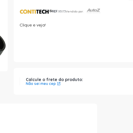
REF:
95173
Vendido por:
Clique e veja!
Calcule o frete do produto:
Não sei meu cep