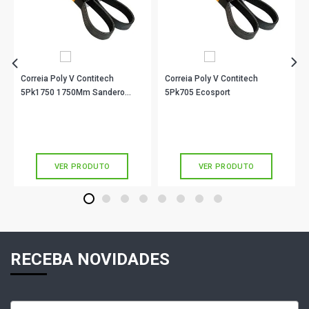
Correia Poly V Contitech
Correia Poly V Contitech
5Pk1750 1750Mm Sandero
5Pk705 Ecosport
Livina X-Gear
R$ 48,78
R$ 31,00
no PIX
no PIX
Ou
R$ 48,78
em até 1x de
R$ 48,78
Ou
R$ 31,00
em até 1x de
R$ 31,00
sem juros
sem juros
VER PRODUTO
VER PRODUTO
1
2
3
4
5
6
7
8
RECEBA NOVIDADES