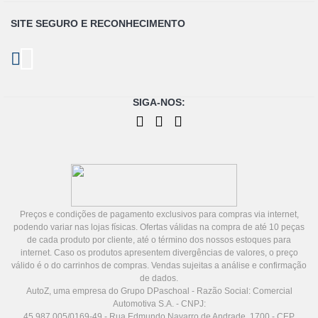
SITE SEGURO E
RECONHECIMENTO
SIGA-NOS:
Preços e condições de pagamento exclusivos para compras via internet,
podendo variar nas lojas físicas. Ofertas válidas na compra de até 10 peças
de cada produto por cliente, até o término dos nossos estoques para
internet. Caso os produtos apresentem divergências de valores, o preço
válido é o do carrinhos de compras. Vendas sujeitas a análise e confirmação
de dados.
AutoZ, uma empresa do Grupo DPaschoal - Razão Social: Comercial
Automotiva S.A. - CNPJ:
45.987.005/0169-49 - Rua Edmundo Navarro de Andrade, 1700 - CEP