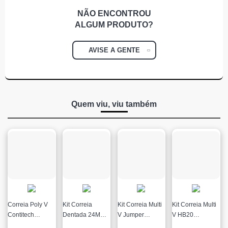
NÃO ENCONTROU
ALGUM
PRODUTO?
AVISE A GENTE
Quem viu, viu também
Correia Poly V
Kit Correia
Kit Correia Multi
Kit Correia Multi
Contitech
Dentada 24MM
V Jumper
V HB20
R$
R$
R$
R$
5Pk705 Ecosport
Astra
Ducato
1BP30810AA
no
no
no
no