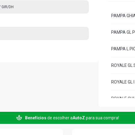
 GIR/DH
PAMPA GHIA 
PAMPA GL PI
PAMPA L PIC
ROYALE GL S
ROYALE GL I
ROYALE GHIA
ROYALE GHIA
Benefícios
de escolher a
AutoZ
para sua compra!
ROYALE GL S