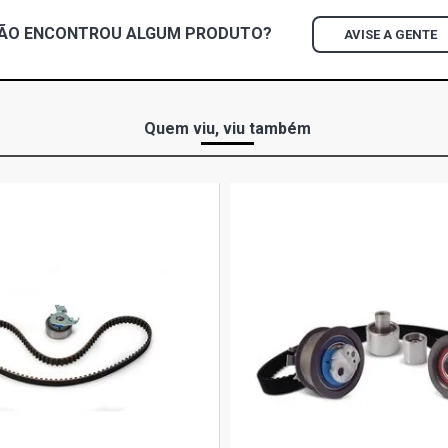
ÃO ENCONTROU
ALGUM
PRODUTO?
AVISE A GENTE
GOL G1 GTI 
QUANTUM CD 
Quem viu, viu também
QUANTUM GL 
QUANTUM GL 
QUANTUM GLS
QUANTUM GL 
QUANTUM GL 
QUANTUM GLS