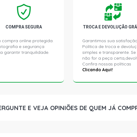
ROYALE GL I
COMPRA SEGURA
TROCA E DEVOLUÇÃO GRÁ
VERSAILLES 
 compra online protegida.
Garantimos sua satisfação
ptografia e segurança
Política de troca e devolu
VERSAILLES 
a garantir tranquilidade.
simples e transparente. Se
não for a peça certa,devol
Confira nossas políticas
VERSAILLES 
Clicando Aqui!
VERSAILLES 
1995)
VERSAILLES 
ERGUNTE E VEJA OPINIÕES DE QUEM JÁ COMP
VERSAILLES 
GOL G1 GTI 