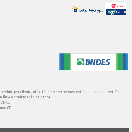
I SEDAN 2.0 8V AP (1987 - 1994)
 SEDAN 2.0 8V AP (1987 - 1994)
 I SEDAN 2.0 8V AP (1987 - 1994)
ORT SEDAN 2.0 8V AP (1987 - 1994)
RT I SEDAN 2.0 8V AP (1987 -
produto por cliente, até o término dos nossos estoques para internet. Caso os
análise e confirmação de dados.
 CNPJ:
inas-SP