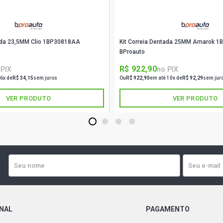
QUANTUM GLS
tada 23,5MM Clio 1BP30818AA
Kit Correia Dentada 25MM Amarok 
SANTANA CD 
BProauto
R$ 922,90
 PIX
no PIX
SANTANA EV
 6x de
R$ 34,15
sem juros
Ou
R$ 922,90
em até 10x de
R$ 92,29
sem jur
1994)
VER PRODUTO
VER PRODUTO
SANTANA EV
1994)
1
2
3
4
SANTANA EX
1994)
SANTANA EX
1994)
ONAL
PAGAMENTO
SANTANA GL 