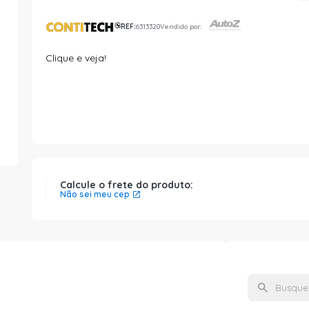
REF:
6313320
Vendido por:
Clique e veja!
Calcule o frete do produto:
Não sei meu cep