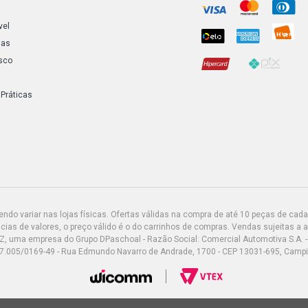
SANTANA GL 
vel
ias
sco
SANTANA GLS
 Práticas
SANTANA GLS
SANTANA SP
SANTANA SPO
1994)
do variar nas lojas físicas. Ofertas válidas na compra de até 10 peças de cada 
ias de valores, o preço válido é o do carrinhos de compras. Vendas sujeitas a 
Z, uma empresa do Grupo DPaschoal - Razão Social: Comercial Automotiva S.A. -
7.005/0169-49 - Rua Edmundo Navarro de Andrade, 1700 - CEP 13031-695, Camp