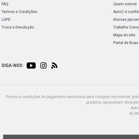
FAQ
Quem somos
Termos e Condições
AutoZ é confiá
LGPD
Nossas parcer
Troca e Devolução
Trabalhe Cono
Mapa do site
Portal de Boas
SIGA-NOS:
Preços e condições de pagamento exclusivos para compras via internet, poden
produtos apresentem divergênc
Auto
45.98