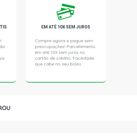
 SW 2.0 8V AP (1992 - 1995)
TIS
EM ATÉ 10X SEM JUROS
GL SEDAN 1.8 8V AP (1992 - 1995)
!
Compre agora e pague sem
ção
preocupações! Parcelamento
GL I SEDAN 1.8 8V AP (1992 - 1995)
em até 10X sem juros no
va.
cartão de crédito. Facilidade
que cabe no seu bolso.
GHIA SEDAN 2.0 8V AP (1992 - 1995)
GHIA I SEDAN 2.0 8V AP (1992 -
GL SEDAN 2.0 8V AP (1992 - 1995)
ROU
GL I SEDAN 2.0 8V AP (1992 - 1995)
HATCH 1.8 8V AP (1995 - 1995)