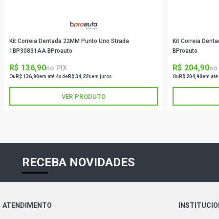
Kit Correia Dentada 22MM Punto Uno Strada
Kit Correia Den
1BP30831AA BProauto
BProauto
R$ 136,90
R$ 204,90
no PIX
no
Ou
R$ 136,90
em até 4x de
R$ 34,22
sem juros
Ou
R$ 204,90
em até
VER PRODUTO
RECEBA NOVIDADES
ATENDIMENTO
INSTITUCI