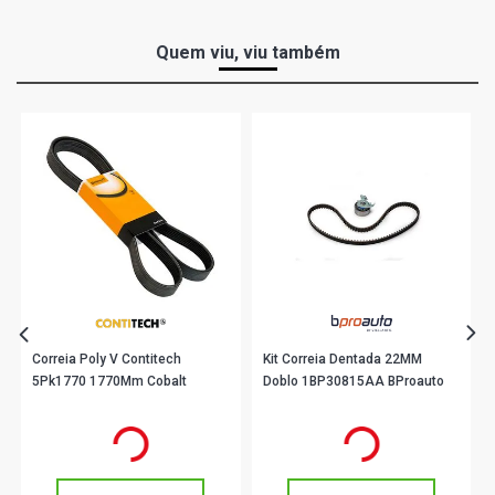
Quem viu, viu também
Correia Poly V Contitech
Kit Correia Dentada 22MM
5Pk1770 1770Mm Cobalt
Doblo 1BP30815AA BProauto
R$ 49,89
R$ 156,90
no PIX
no PIX
Ou
R$ 49,89
em até 1x de
R$ 49,89
Ou
R$ 156,90
em até 5x de
R$ 31,38
sem juros
sem juros