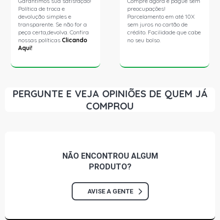
Garantimos sua satisfação!
Compre agora e pague sem
Política de troca e
preocupações!
devolução simples e
Parcelamento em até 10X
transparente. Se não for a
sem juros no cartão de
peça certa,devolva. Confira
crédito. Facilidade que cabe
nossas políticas
Clicando
no seu bolso.
Aqui!
PERGUNTE E VEJA OPINIÕES DE QUEM JÁ
COMPROU
NÃO ENCONTROU
ALGUM
PRODUTO?
AVISE A GENTE