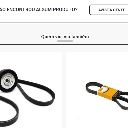
ÃO ENCONTROU
ALGUM
PRODUTO?
AVISE A GENTE
CARGO 1314
DIESEL (198
CARGO 1313
DIESEL (198
Quem viu, viu também
CARGO 1117
DIESEL (198
CARGO 1517
(1985 - 1987
CARGO 1113
DIESEL (198
CARGO 1114
6.6 DIESEL (