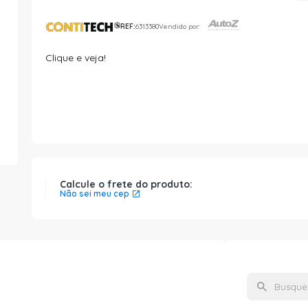
REF:
6313380
Vendido por:
Clique e veja!
Calcule o frete do produto:
Não sei meu cep