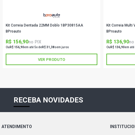
Kit Correia Dentada 22MM Doblo 1BP30815AA
Kit Correia Mul
BProauto
BProauto
R$ 156,90
R$ 136,90
no PIX
no
Ou
R$ 156,90
em até 5x de
R$ 31,38
sem juros
Ou
R$ 136,90
em até
VER PRODUTO
RECEBA NOVIDADES
ATENDIMENTO
INSTITUCI