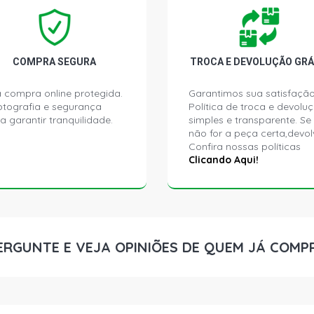
MF-650 STD
(1970 - 2007
MF-660 STD
COMPRA SEGURA
TROCA E DEVOLUÇÃO GRÁ
(1970 - 2007
 compra online protegida.
Garantimos sua satisfação
ptografia e segurança
Política de troca e devolu
MF-680 STD 
a garantir tranquilidade.
simples e transparente. Se
não for a peça certa,devol
Confira nossas políticas
CARGO 1317
DIESEL (198
Clicando Aqui!
CARGO 1113
DIESEL (198
ERGUNTE E VEJA OPINIÕES DE QUEM JÁ COMP
CARGO 1114
DIESEL (198
CARGO 1514
DIESEL (198