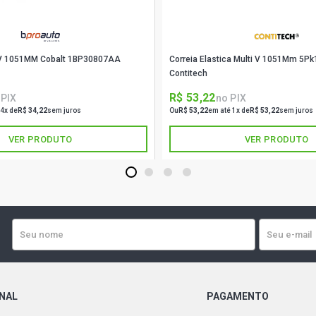
CARGO 1117
6.6 DIESEL (
CARGO 1313
ti V 1051MM Cobalt 1BP30807AA
Correia Elastica Multi V 1051Mm 5Pk
DIESEL (198
Contitech
R$ 53,22
 PIX
no PIX
CARGO 1314
6.6 DIESEL (
 4x de
R$ 34,22
sem juros
Ou
R$ 53,22
em até 1x de
R$ 53,22
sem juros
VER PRODUTO
VER PRODUTO
CARGO 1514
6.6 DIESEL (
1
2
3
4
CARGO 1517
(1985 - 1986
ONAL
PAGAMENTO