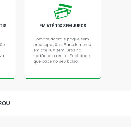
 TRATOR 6.0 12V PK1006T DIESEL
)
 TRATOR 6.0 12V PK1006T DIESEL
TIS
EM ATÉ 10X SEM JUROS
)
!
Compre agora e pague sem
ção
preocupações! Parcelamento
TRATOR DIESEL (1970 - 2007)
em até 10X sem juros no
va.
cartão de crédito. Facilidade
que cabe no seu bolso.
 CAMINHAO 2.9 8V FORD FTO T
5 - 1994)
 CAMINHAO 6.4 12V MWM 6.10 TCE
5 - 1989)
ROU
 CAMINHAO 6.4 12V MWM 6.10 TCE
5 - 1989)
 CAMINHAO 2.9 8V FORD FTO T
5 - 1987)