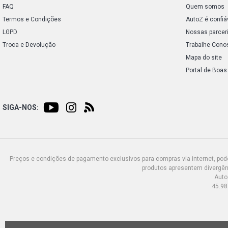
FAQ
Quem somos
Termos e Condições
AutoZ é confiá
LGPD
Nossas parcer
Troca e Devolução
Trabalhe Cono
Mapa do site
Portal de Boas
SIGA-NOS:
Preços e condições de pagamento exclusivos para compras via internet, poden
produtos apresentem divergênc
Auto
45.98