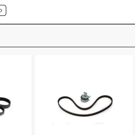
 CAMINHAO 6.4 12V MWM 6.10 TCE
5 - 1987)
 CAMINHAO 6.4 12V MWM 6.10 TCE
5 - 1989)
 CAMINHAO 2.9 8V FORD FTO T
5 - 1989)
 CAMINHAO 4.4 8V FORD FTO DIESEL
)
 CAMINHAO 5.9 12V MWM D229/6 L6
5 - 1987)
 CAMINHAO 6.6 12V FORD DIESEL NA
1985 - 1986)