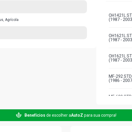
OH1421L ST
(1987 - 2003
s, Agrícola
OH1621L ST
(1987 - 2003
OH1621L ST
(1987 - 2003
MF-292 STD
(1986 - 2007
MF-630 STD
(1970 - 2007
Benefícios
de escolher a
AutoZ
para sua compra!
MF-640 STD
(1970 - 2007