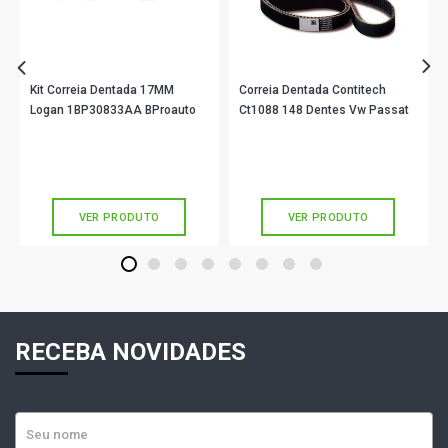
Kit Correia Dentada 17MM
Correia Dentada Contitech
Logan 1BP30833AA BProauto
Ct1088 148 Dentes Vw Passat
R$ 210,90
R$ 681,90
no PIX
no PIX
Ou
R$ 210,90
em até 7x de
R$ 30,12
Ou
R$ 681,90
em até 10x de
R$ 68,19
sem juros
sem juros
VER PRODUTO
VER PRODUTO
1
2
3
4
5
6
7
8
RECEBA NOVIDADES