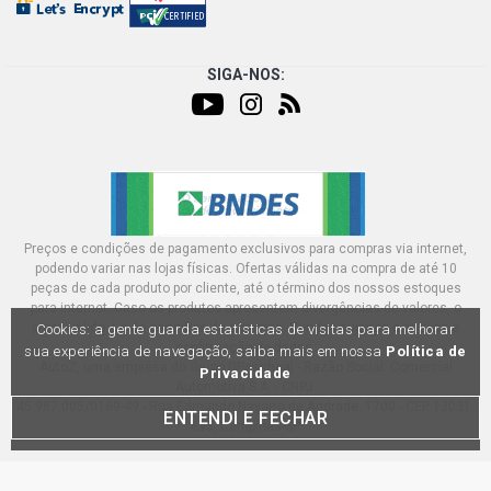
SIGA-NOS:
Preços e condições de pagamento exclusivos para compras via internet,
podendo variar nas lojas físicas. Ofertas válidas na compra de até 10
peças de cada produto por cliente, até o término dos nossos estoques
para internet. Caso os produtos apresentem divergências de valores, o
preço válido é o do carrinhos de compras. Vendas sujeitas a análise e
Cookies: a gente guarda estatísticas de visitas para melhorar
confirmação de dados.
sua experiência de navegação, saiba mais em nossa
Política de
AutoZ, uma empresa do Grupo DPaschoal - Razão Social: Comercial
Privacidade
Automotiva S.A. - CNPJ:
45.987.005/0169-49 - Rua Edmundo Navarro de Andrade, 1700 - CEP 13031-
ENTENDI E FECHAR
695, Campinas-SP