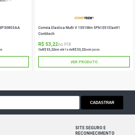
 1BP30803AA
Correia Elastica Multi V 1051Mm 5Pk1051Elastt1
Contitech
R$ 53,22
no PIX
os
Ou
R$ 53,22
em até 1x de
R$ 53,22
sem juros
VER PRODUTO
CADASTRAR
SITE SEGURO E
RECONHECIMENTO