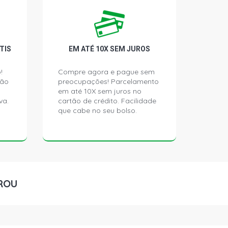
ATOR 4.5 GENESIS DIESEL (1989 -
EIA EM V GIR/VT/ALT, MOTOR
D450 TURBO
TIS
EM ATÉ 10X SEM JUROS
RATOR BSD666 DIESEL (1988 - 2007)
 V GIR/VT/ALT, MOTOR GENESIS
RBO
!
Compre agora e pague sem
ção
preocupações! Parcelamento
em até 10X sem juros no
RATOR BSD666 DIESEL (1988 - 2007)
va.
cartão de crédito. Facilidade
 V GIR/VT/ALT, MOTOR GENESIS
que cabe no seu bolso.
RBO
ATOR 4.5 GENESIS DIESEL (1979 -
EIA EM V GIR/VT/ALT, MOTOR
D450 TURBO
ROU