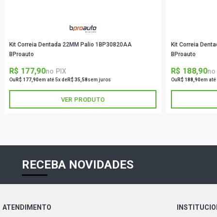
Kit Correia Dentada 22MM Palio 1BP30820AA
Kit Correia Den
BProauto
BProauto
R$ 177,90
R$ 188,90
no PIX
no
Ou
R$ 177,90
em até 5x de
R$ 35,58
sem juros
Ou
R$ 188,90
em até
VER PRODUTO
RECEBA NOVIDADES
ATENDIMENTO
INSTITUCI