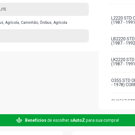
LITE
L2220 STD 
(1987 - 199
s, Agrícola, Caminhão, Ônibus, Agrícola
LB2220 STD
(1987 - 199
LK2220 STD
(1987 - 199
O355 STD ON
- 1978) COR
OH1517 STD
(1976 - 198
Benefícios
de escolher a
AutoZ
para sua compra!
OH1518 STD
(1976 - 199