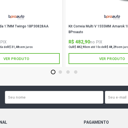
tada 17MM Twingo 1BP30828AA
Kit Correia Multi V 1555MM Amarok
BProauto
R$ 482,90
 PIX
no PIX
 6x de
R$ 31,48
sem juros
Ou
R$ 482,90
em até 10x de
R$ 48,29
sem jur
VER PRODUTO
VER PRODUTO
1
2
3
4
ONAL
PAGAMENTO