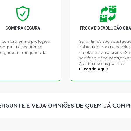
7630 STD TR
2007) CORR
GENESIS BS
COMPRA SEGURA
TROCA E DEVOLUÇÃO GRÁ
7810 STD T
CORREIA EM
BSD450 TU
 compra online protegida.
Garantimos sua satisfação
ptografia e segurança
Política de troca e devolu
a garantir tranquilidade.
simples e transparente. Se
7830 STD T
não for a peça certa,devol
CORREIA EM
Confira nossas políticas
BSD450 TU
Clicando Aqui!
8030 STD TR
2007) CORR
GENESIS BS
ERGUNTE E VEJA OPINIÕES DE QUEM JÁ COMP