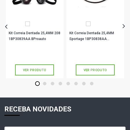
Kit Correia Dentada 25,4MM 208
Kit Correia Dentada 25,4MM
1BP30839AA BProauto
Sportage 1BP30838AA
BProauto
R$ 419,90
R$ 382,90
no PIX
no PIX
Ou
R$ 419,90
em até 10x de
R$ 41,99
Ou
R$ 382,90
em até 10x de
R$ 38,29
sem juros
sem juros
VER PRODUTO
VER PRODUTO
1
2
3
4
5
6
7
8
RECEBA NOVIDADES