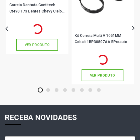
Correia Dentada Contitech
Ct490 173 Dentes Chevy Cielo
VERANEIO S SUV 4.1 12V (1984 - 1996)
Tiggo
R$ 477,90
no PIX
Ou
R$ 477,90
em até 10x de
R$ 47,79
sem juros
Kit Correia Multi V 1051MM
Cobalt 1BP30807AA BProauto
VER PRODUTO
R$ 136,90
no PIX
Ou
R$ 136,90
em até 4x de
R$ 34,22
sem juros
VER PRODUTO
1
2
3
4
5
6
7
8
RECEBA NOVIDADES