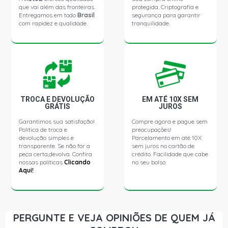
(1985 - 1998)
que vai além das fronteiras.
protegida. Criptografia e
Entregamos em todo
Brasil
segurança para garantir
com rapidez e qualidade.
tranquilidade.
D20 STD PICKUP 4.0 8V MAXION S4T DIESEL (1985 -
1998)
D20 CABINE DUPLA PICKUP 4.0 8V MAXION S4T DIESEL
(1985 - 1998)
TROCA E DEVOLUÇÃO
EM ATÉ 10X SEM
D20 CABINE SIMPLES PICKUP 4.0 8V MAXION S4T
GRÁTIS
JUROS
DIESEL (1985 - 1998)
Garantimos sua satisfação!
Compre agora e pague sem
Política de troca e
preocupações!
SILVERADO DLX PICKUP 4.0 8V MAXION S4 DIESEL (1997
devolução simples e
Parcelamento em até 10X
- 1999)
transparente. Se não for a
sem juros no cartão de
peça certa,devolva. Confira
crédito. Facilidade que cabe
nossas políticas
Clicando
no seu bolso.
Aqui!
SILVERADO STD PICKUP 4.0 8V MAXION S4 DIESEL (1997
- 2002)
SILVERADO CONQUEST PICKUP 4.1 12V DIESEL (1997 -
2000)
PERGUNTE E VEJA OPINIÕES DE QUEM JÁ