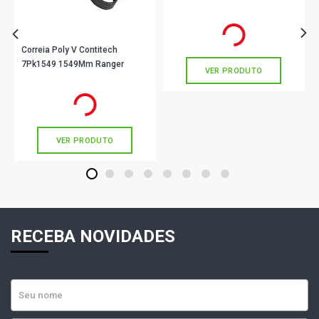
R$ 138,90
no PIX
Ou
R$ 138,90
em até 4x de
R$ 34,72
sem juros
Correia Poly V Contitech
7Pk1549 1549Mm Ranger
VER PRODUTO
R$ 53,22
no PIX
Ou
R$ 53,22
em até 1x de
R$ 53,22
sem juros
VER PRODUTO
1
2
3
4
5
6
7
8
RECEBA NOVIDADES