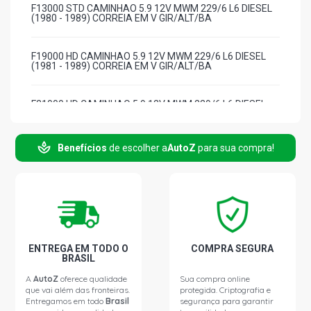
F13000 STD CAMINHAO 5.9 12V MWM 229/6 L6 DIESEL
(1980 - 1989) CORREIA EM V GIR/ALT/BA
F19000 HD CAMINHAO 5.9 12V MWM 229/6 L6 DIESEL
(1981 - 1989) CORREIA EM V GIR/ALT/BA
F21000 HD CAMINHAO 5.9 12V MWM 229/6 L6 DIESEL
(1981 - 1989) CORREIA EM V ALT
Benefícios
de escolher a
AutoZ
para sua compra!
F22000 HD CAMINHAO 5.9 12V MWM 229/6 L6 DIESEL
(1982 - 1989) CORREIA EM V ALT
ENTREGA EM TODO O
COMPRA SEGURA
BRASIL
A
AutoZ
oferece qualidade
Sua compra online
que vai além das fronteiras.
protegida. Criptografia e
Entregamos em todo
Brasil
segurança para garantir