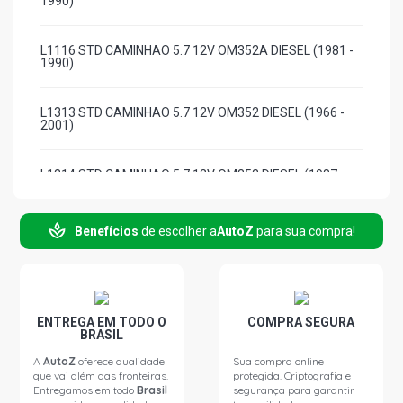
1990)
L1116 STD CAMINHAO 5.7 12V OM352A DIESEL (1981 -
1990)
L1313 STD CAMINHAO 5.7 12V OM352 DIESEL (1966 -
2001)
L1314 STD CAMINHAO 5.7 12V OM352 DIESEL (1987 -
1999)
Benefícios
de escolher a
AutoZ
para sua compra!
L1316 STD CAMINHAO 5.7 12V OM352 DIESEL (1964 -
1989)
L1316 STD CAMINHAO 5.7 12V OM352A DIESEL (1964 -
1989)
ENTREGA EM TODO O
COMPRA SEGURA
BRASIL
L1318 STD CAMINHAO 5.7 12V OM352A DIESEL (1987 -
A
AutoZ
oferece qualidade
Sua compra online
2016)
que vai além das fronteiras.
protegida. Criptografia e
Entregamos em todo
Brasil
segurança para garantir