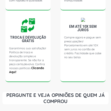
com rapidez e qualidade.
tranquilidade.
L1513 STD CAMINHAO 5.7 12V OM352 DIESEL (1970 -
1989)
L1514 STD CAMINHAO 5.7 12V OM352 DIESEL (1981 -
1989)
EM ATÉ 10X SEM
JUROS
TROCA E DEVOLUÇÃO
Compre agora e pague sem
L2013 STD CAMINHAO 5.7 12V OM352 DIESEL (1970 -
GRÁTIS
preocupações!
1989)
Parcelamento em até 10X
Garantimos sua satisfação!
sem juros no cartão de
Política de troca e
crédito. Facilidade que cabe
devolução simples e
L2014 STD CAMINHAO 5.7 12V OM352A DIESEL (1981 -
no seu bolso.
transparente. Se não for a
1990)
peça certa,devolva. Confira
nossas políticas
Clicando
Aqui!
L2213 STD CAMINHAO 5.7 12V OM352 DIESEL (1981 -
1989)
LA1113 STD CAMINHAO 5.7 12V OM352 DIESEL (1979 -
PERGUNTE E VEJA OPINIÕES DE QUEM JÁ
1988)
COMPROU
LA1313 STD CAMINHAO 5.7 12V OM352 DIESEL (1970 -