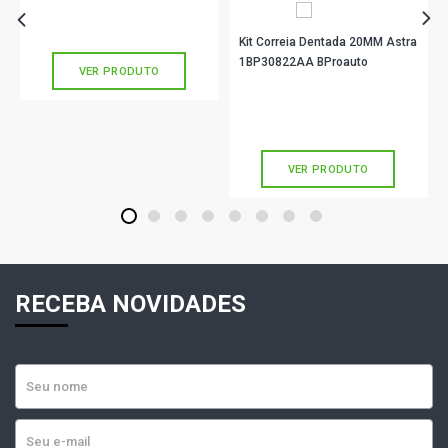
Ou
R$ 490,90
em até 10x de
R$ 49,09
sem juros
Kit Correia Dentada 20MM Astra
1BP30822AA BProauto
VER PRODUTO
R$ 143,90
no PIX
Ou
R$ 143,90
em até 4x de
R$ 35,97
sem juros
VER PRODUTO
1
2
3
4
5
6
7
8
RECEBA NOVIDADES