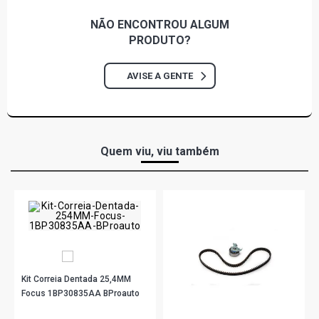
NÃO ENCONTROU
ALGUM
PRODUTO?
AVISE A GENTE
Quem viu, viu também
Kit Correia Dentada 25,4MM
Focus 1BP30835AA BProauto
R$ 490,90
no PIX