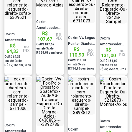
Coxim
Amortecedor
R$
Dianteiro
no
Coxim
Coxim Vw Logus
PIX
107,67
Coxim
5212899
Amortecedor
Pointer Dianteiro
Amortecedor
Ou
R$ 107,67
R$
Monroe Axios
Dianteiro Com
no
R$
em até 3x de
R$
Esquerdo Ou
no
Dianteiro Com
PIX
no
64,33
Rolamento
R$ 35,89
sem juros
PIX
110,90
PIX
131,00
Direito Monroe
Rolamento
Ou
R$ 64,33
Esquerdo/Direito
Ou
R$ 110,90
em até 2x de
Axios 0210636
Ou
R$ 131,00
Esquerdo Ou
Cxc18104 Cofap
em até 3x de
R$ 32,16
sem juros
em até 4x de
Direito 8242B
R$ 36,96
sem juros
R$ 32,75
sem juros
Sampel
Coxim
Coxim
Amortecedor
Coxim
Amortecedor