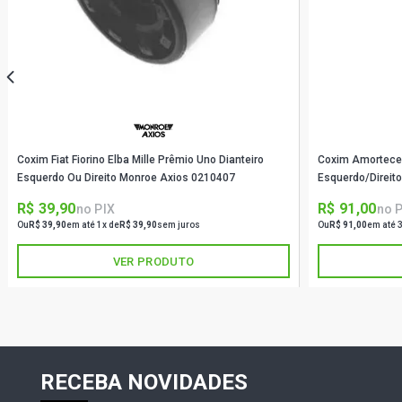
Coxim Fiat Fiorino Elba Mille Prêmio Uno Dianteiro
Coxim Amortece
Esquerdo Ou Direito Monroe Axios 0210407
Esquerdo/Direit
R$ 39,90
R$ 91,00
no PIX
no 
Ou
R$ 39,90
em até 1x de
R$ 39,90
sem juros
Ou
R$ 91,00
em até 
VER PRODUTO
RECEBA NOVIDADES