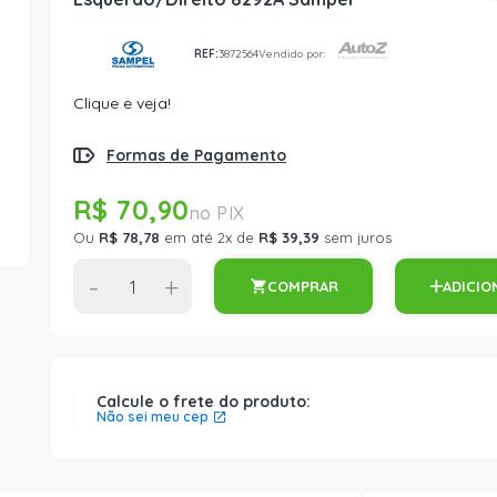
REF:
3872564
Vendido por:
Clique e veja!
Formas de Pagamento
R$ 70,90
Ou
R$ 78,78
em até 2x de
R$ 39,39
sem juros
-
+
COMPRAR
ADICIO
Calcule o frete do produto:
Não sei meu cep