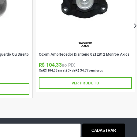
EXSTART SEDAN 1.6 16V HR16 FLEX
)
LEXSTART SEDAN 1.6 16V HR16 FLEX
)
LEXSTART SEDAN 1.6 16V HR16 FLEX
)
querdo Ou Direito
Coxim Amortecedor Dianteiro 0212812 Monroe Axios
TCH 1.6 16V HR16 FLEX (2017 -
R$ 104,33
no PIX
Ou
R$ 104,33
em até 3x de
R$ 34,77
sem juros
VER PRODUTO
2016 HATCH 1.6 16V HR16DE FLEX
)
016 HATCH 1.0 16V FLEX (2013 -
CADASTRAR