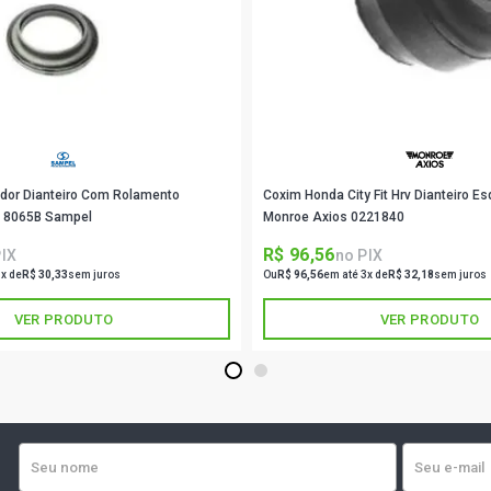
VERSA S FL
(2017 - 2021
VERSA SL F
(2017 - 2021
VERSA SV F
(2016 - 2021
dor Dianteiro Com Rolamento
Coxim Honda City Fit Hrv Dianteiro Es
o 8065B Sampel
Monroe Axios 0221840
MARCH SL HA
2021)
R$ 96,56
PIX
no PIX
3x de
R$ 30,33
sem juros
Ou
R$ 96,56
em até 3x de
R$ 32,18
sem juros
MARCH RIO 
VER PRODUTO
VER PRODUTO
(2013 - 2016
1
2
MARCH RIO 2
2013)