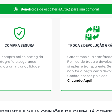
VERSA S SED
2015)
Benefícios
de escolher a
AutoZ
para sua compra!
VERSA SL SE
2016)
VERSA SV SE
2016)
COMPRA SEGURA
TROCA E DEVOLUÇÃO GRÁ
KICKS SL SU
 compra online protegida.
Garantimos sua satisfação
FLEX (2016 
ptografia e segurança
Política de troca e devolu
a garantir tranquilidade.
simples e transparente. Se
não for a peça certa,devol
MARCH S HAT
Confira nossas políticas
Clicando Aqui!
MARCH SV HA
2019)
KICKS RIO 
(FSS) L4 FLE
ERGUNTE E VEJA OPINIÕES DE QUEM JÁ COMP