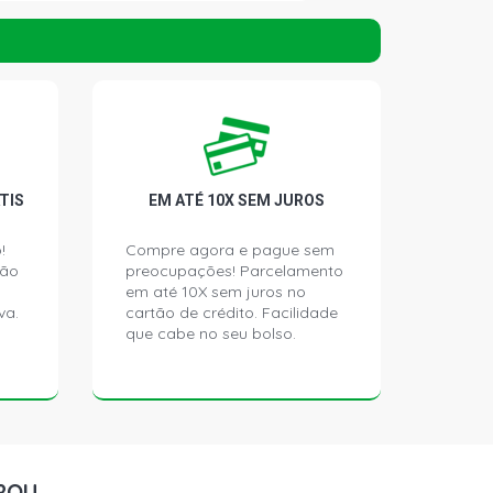
AN 1.6 16V HR16DE FLEX (2012 -
DAN 1.6 16V HR16DE FLEX (2012 -
DAN 1.6 16V HR16DE FLEX (2012 -
TIS
EM ATÉ 10X SEM JUROS
V 1.6 16V HR16DE CVVTCS (FSS) L4
!
Compre agora e pague sem
- 2021)
ção
preocupações! Parcelamento
em até 10X sem juros no
va.
cartão de crédito. Facilidade
CH 1.0 12V HR10 FLEX (2015 - 2019)
que cabe no seu bolso.
TCH 1.0 12V HR10 FLEX (2016 -
2016 SUV 1.6 16V HR16DE CVVTCS
X (2017 - 2020)
ROU