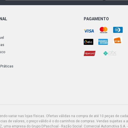
ONAL
PAGAMENTO
vel
ias
sco
 Práticas
do variar nas lojas físicas. Ofertas válidas na compra de até 10 peças de cada 
ias de valores, o preço válido é o do carrinhos de compras. Vendas sujeitas a 
Z, uma empresa do Grupo DPaschoal - Razão Social: Comercial Automotiva S.A. -