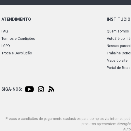
ATENDIMENTO
INSTITUCI
FAQ
Quem somos
Termos e Condições
AutoZ é confiá
LGPD
Nossas parcer
Troca e Devolução
Trabalhe Cono
Mapa do site
Portal de Boas
SIGA-NOS:
Preços e condições de pagamento exclusivos para compras via internet, poden
produtos apresentem divergênc
Auto