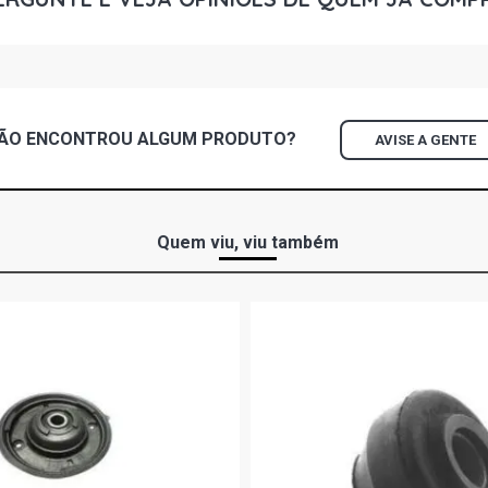
KICKS S SUV
FLEX (2017 
KICKS SV SU
FLEX (2018 
ÃO ENCONTROU
ALGUM
PRODUTO?
AVISE A GENTE
KICKS SV L
(FSS) L4 FLE
Quem viu, viu também
VERSA UNIQ
FLEX (2017 
VERSA UNIQU
2016)
VERSA S FL
FLEX (2016 