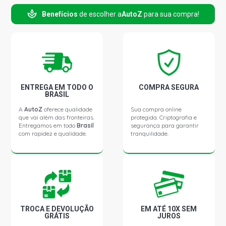
C3 GLX HATCH 1.6 16V TU5JP4 FLEX (2002 - 2012)
Benefícios
de escolher a
AutoZ
para sua compra!
C3 XTR HATCH 1.6 16V TU5JP4 FLEX (2006 - 2011)
C3 EXCLUSIVE HATCH 1.6 16V TU5JP4 GASOLINA (2003
- 2011)
ENTREGA EM TODO O
COMPRA SEGURA
C3 GLX HATCH 1.6 16V TU5JP4 GASOLINA (2002 - 2010)
BRASIL
A
AutoZ
oferece qualidade
Sua compra online
que vai além das fronteiras.
protegida. Criptografia e
Entregamos em todo
Brasil
segurança para garantir
com rapidez e qualidade.
tranquilidade.
TROCA E DEVOLUÇÃO
EM ATÉ 10X SEM
GRÁTIS
JUROS