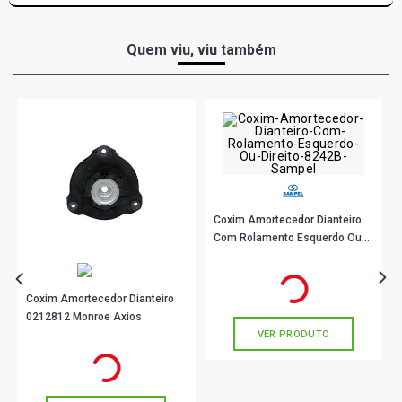
Quem viu, viu também
Coxim Amortecedor Dianteiro
Com Rolamento Esquerdo Ou
Direito 8242B Sampel
R$ 131,00
no PIX
Ou
R$ 131,00
em até 4x de
R$ 32,75
Coxim Amortecedor Dianteiro
sem juros
0212812 Monroe Axios
VER PRODUTO
R$ 104,33
no PIX
Ou
R$ 104,33
em até 3x de
R$ 34,77
sem juros