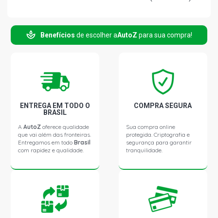
PALIO YOUNG HATCH 1.0 8V FIASA GASOLINA (2000 -
2000)
Benefícios
de escolher a
AutoZ
para sua compra!
PALIO MPI HATCH 1.0 8V FIRE GASOLINA (2000 - 2000)
PALIO ELX HATCH 1.3 16V FIRE GASOLINA (2000 - 2000)
ENTREGA EM TODO O
COMPRA SEGURA
PALIO EX HATCH 1.3 16V FIRE GASOLINA (2000 - 2000)
BRASIL
A
AutoZ
oferece qualidade
Sua compra online
que vai além das fronteiras.
protegida. Criptografia e
PALIO EL HATCH 1.5 8V FIASA GASOLINA (2000 - 2000)
Entregamos em todo
Brasil
segurança para garantir
com rapidez e qualidade.
tranquilidade.
PALIO ELX HATCH 1.5 8V FIASA GASOLINA (2000 - 2000)
PALIO EL HATCH 1.6 16V TORQUE GASOLINA (2000 -
2000)