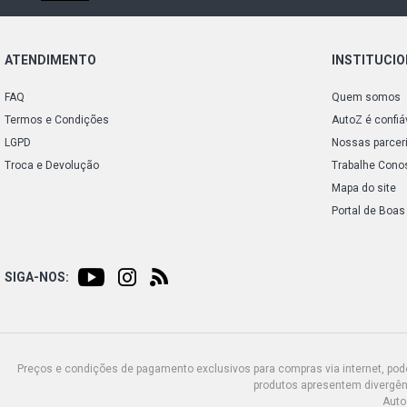
ATENDIMENTO
INSTITUCI
FAQ
Quem somos
Termos e Condições
AutoZ é confiá
LGPD
Nossas parcer
Troca e Devolução
Trabalhe Cono
Mapa do site
Portal de Boas
SIGA-NOS:
Preços e condições de pagamento exclusivos para compras via internet, poden
produtos apresentem divergênc
Auto