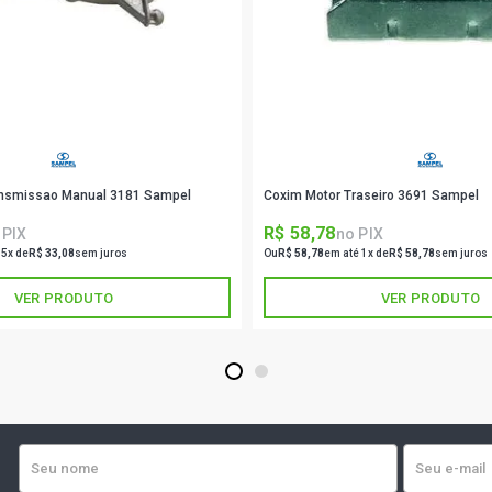
ansmissao Manual 3181 Sampel
Coxim Motor Traseiro 3691 Sampel
R$ 58,78
 PIX
no PIX
 5x de
R$ 33,08
sem juros
Ou
R$ 58,78
em até 1x de
R$ 58,78
sem juros
VER PRODUTO
VER PRODUTO
1
2