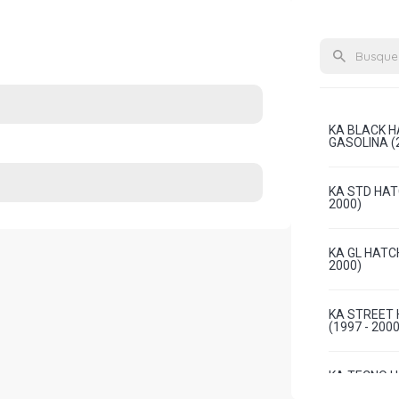
KA BLACK H
GASOLINA (2
KA STD HAT
2000)
KA GL HATC
2000)
KA STREET 
(1997 - 2000
KA TECNO H
(2008 - 2012