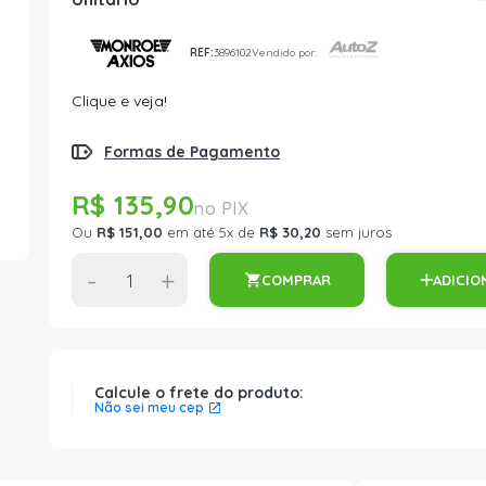
REF:
3896102
Vendido por:
Clique e veja!
Formas de Pagamento
R$ 135,90
Ou
R$ 151,00
em até 5x de
R$ 30,20
sem juros
-
+
COMPRAR
ADICIO
Calcule o frete do produto:
Não sei meu cep