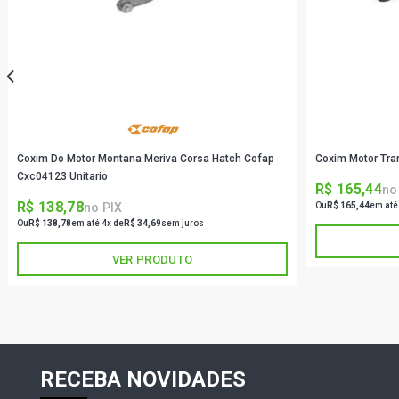
Coxim Do Motor Montana Meriva Corsa Hatch Cofap
Coxim Motor Tr
Cxc04123 Unitario
R$ 165,44
no
R$ 138,78
no PIX
Ou
R$ 165,44
em até
Ou
R$ 138,78
em até 4x de
R$ 34,69
sem juros
VER PRODUTO
RECEBA NOVIDADES