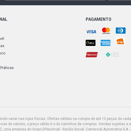
ONAL
PAGAMENTO
vel
ias
sco
 Práticas
do variar nas lojas físicas. Ofertas válidas na compra de até 10 peças de cada 
ias de valores, o preço válido é o do carrinhos de compras. Vendas sujeitas a 
Z, uma empresa do Grupo DPaschoal - Razão Social: Comercial Automotiva S.A. -