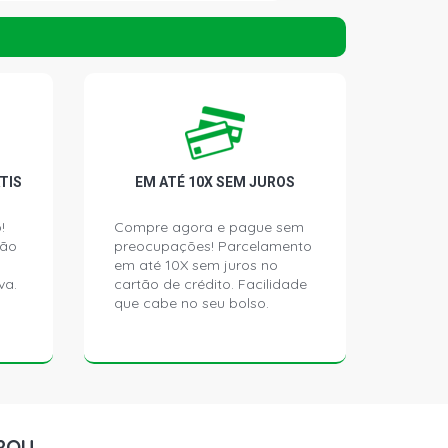
H 1.0 8V ZETEC ROCAM GASOLINA
)
ATCH 1.0 8V ZETEC ROCAM
000 - 2003)
CH 1.0 8V ZETEC ROCAM GASOLINA
TIS
EM ATÉ 10X SEM JUROS
)
!
Compre agora e pague sem
ção
preocupações! Parcelamento
ATCH 1.0 8V ZETEC ROCAM
000 - 2003)
em até 10X sem juros no
va.
cartão de crédito. Facilidade
que cabe no seu bolso.
CH 1.3 8V ENDURA GASOLINA (1997 -
CH 1.3 8V ENDURA GASOLINA (1997 -
ROU