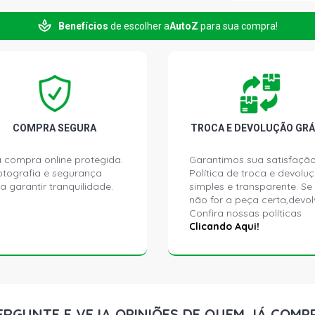
Benefícios
de escolher a
AutoZ
para sua compra!
KA GL HATC
(2000 - 2008
KA IMAGE H
GASOLINA (2
KA MP3 HAT
COMPRA SEGURA
TROCA E DEVOLUÇÃO GRÁ
(2006 - 2007
 compra online protegida.
Garantimos sua satisfação
ptografia e segurança
Política de troca e devolu
KA TECNO H
a garantir tranquilidade.
simples e transparente. Se
GASOLINA (2
não for a peça certa,devol
Confira nossas políticas
KA STD HAT
Clicando Aqui!
2000)
KA CLX HAT
2000)
ERGUNTE E VEJA OPINIÕES DE QUEM JÁ COMP