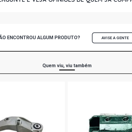
KA ACTION 
GASOLINA (2
KA BLACK H
GASOLINA (2
ÃO ENCONTROU
ALGUM
PRODUTO?
AVISE A GENTE
KA TECNO H
(2009 - 2011
KA STD HAT
Quem viu, viu também
- 2012)
KA MP3 HAT
(2006 - 2007
KA XR HATC
(2001 - 2010
KA IMAGE H
(1997 - 2002