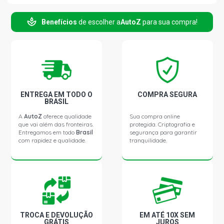
MONZA SLE SEDAN 1.8 8V GASOLINA (1983 - 1989)
Benefícios
de escolher a
AutoZ
para sua compra!
MONZA CLASSIC SEDAN 2.0 8V GASOLINA (1985 - 1990)
MONZA SE CLASSIC SEDAN 2.0 8V GASOLINA (1985 -
1994)
ENTREGA EM TODO O
COMPRA SEGURA
BRASIL
MONZA SL SEDAN 2.0 8V GASOLINA (1983 - 1990)
A
AutoZ
oferece qualidade
Sua compra online
que vai além das fronteiras.
protegida. Criptografia e
Entregamos em todo
Brasil
segurança para garantir
MONZA SLE SEDAN 2.0 8V GASOLINA (1984 - 1990)
com rapidez e qualidade.
tranquilidade.
TROCA E DEVOLUÇÃO
EM ATÉ 10X SEM
GRÁTIS
JUROS