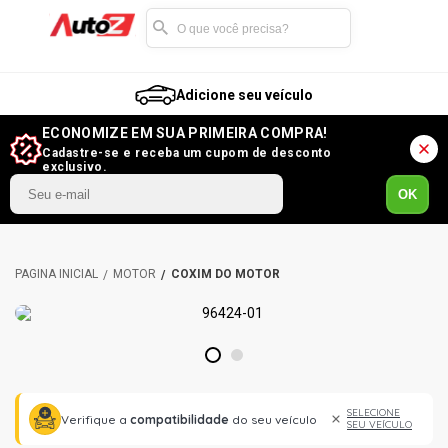
Adicione seu veículo
ECONOMIZE EM SUA PRIMEIRA COMPRA!
Cadastre-se e receba um cupom de desconto
exclusivo.
OK
MOTOR
COXIM DO MOTOR
1
2
SELECIONE
Verifique a
compatibilidade
do seu veículo
SEU VEÍCULO