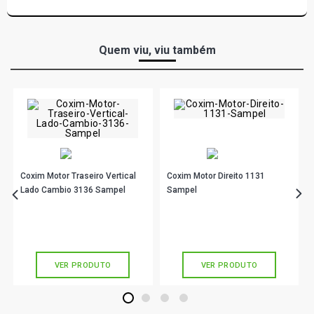
Quem viu, viu também
Coxim Motor Traseiro Vertical
Coxim Motor Direito 1131
Lado Cambio 3136 Sampel
Sampel
R$ 127,67
R$ 248,78
no PIX
no PIX
Ou
R$ 127,67
em até 4x de
R$ 31,91
Ou
R$ 248,78
em até 8x de
R$ 31,09
sem juros
sem juros
VER PRODUTO
VER PRODUTO
1
2
3
4