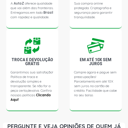
ESCORT GLX I HATCH 2.0 8V AP (1993 - 1996)
A
AutoZ
oferece qualidade
Sua compra online
que vai além das fronteiras.
protegida. Criptografia e
Entregamos em todo
Brasil
segurança para garantir
com rapidez e qualidade.
tranquilidade.
ESCORT RACER HATCH 2.0 8V AP (1993 - 1996)
ESCORT XR3 I HATCH 2.0 8V AP (1993 - 1996)
LOGUS CL SEDAN 1.6 8V AE (1993 - 1996)
TROCA E DEVOLUÇÃO
EM ATÉ 10X SEM
GRÁTIS
JUROS
LOGUS CLI SEDAN 1.6 8V AE (1993 - 1996)
Garantimos sua satisfação!
Compre agora e pague sem
Política de troca e
preocupações!
LOGUS GL SEDAN 1.6 8V AE (1993 - 1996)
devolução simples e
Parcelamento em até 10X
transparente. Se não for a
sem juros no cartão de
peça certa,devolva. Confira
crédito. Facilidade que cabe
nossas políticas
Clicando
no seu bolso.
LOGUS GLI SEDAN 1.6 8V AE (1993 - 1996)
Aqui!
LOGUS GLS SEDAN 1.6 8V AE (1993 - 1996)
PERGUNTE E VEJA OPINIÕES DE QUEM JÁ
LOGUS CL SEDAN 1.6 8V AP (1993 - 1996)