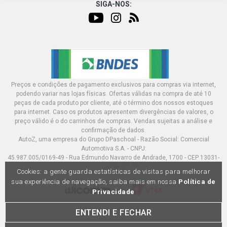
SIGA-NOS:
Preços e condições de pagamento exclusivos para compras via internet,
podendo variar nas lojas físicas. Ofertas válidas na compra de até 10
peças de cada produto por cliente, até o término dos nossos estoques
para internet. Caso os produtos apresentem divergências de valores, o
preço válido é o do carrinhos de compras. Vendas sujeitas a análise e
confirmação de dados.
AutoZ, uma empresa do Grupo DPaschoal - Razão Social: Comercial
Automotiva S.A. - CNPJ:
45.987.005/0169-49 - Rua Edmundo Navarro de Andrade, 1700 - CEP 13031-
695, Campinas-SP
Cookies: a gente guarda estatísticas de visitas para melhorar
sua experiência de navegação, saiba mais em nossa
Política de
Privacidade
ENTENDI E FECHAR