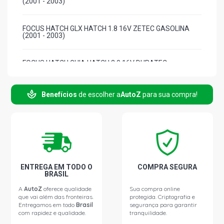
(2001 - 2003)
FOCUS HATCH GLX HATCH 1.8 16V ZETEC GASOLINA
(2001 - 2003)
FOCUS HATCH GHIA HATCH 2.0 16V DURATEC
GASOLINA (2003 - 2008)
Benefícios
de escolher a
AutoZ
para sua compra!
FOCUS HATCH GLX HATCH 2.0 16V DURATEC GASOLINA
(2004 - 2008)
FOCUS HATCH XR HATCH 2.0 16V DURATEC GASOLINA
(2001 - 2008)
FOCUS SEDAN GHIA SEDAN 2.0 16V ZETEC FLEX (2006 -
ENTREGA EM TODO O
COMPRA SEGURA
2008)
BRASIL
A
AutoZ
oferece qualidade
Sua compra online
que vai além das fronteiras.
protegida. Criptografia e
FOCUS SEDAN GHIA SEDAN 2.0 16V ZETEC GASOLINA
Entregamos em todo
Brasil
segurança para garantir
(2001 - 2008)
com rapidez e qualidade.
tranquilidade.