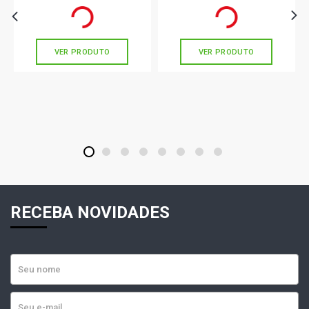
R$ 138,78
R$ 156,90
no PIX
no PIX
Ou
R$ 138,78
em até 4x de
R$ 34,69
Ou
R$ 156,90
em até 5x de
R$ 31,38
sem juros
sem juros
VER PRODUTO
VER PRODUTO
1
2
3
4
5
6
7
8
RECEBA NOVIDADES