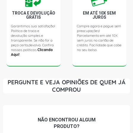
TROCA E DEVOLUÇÃO
EM ATÉ 10X SEM
VECTRA ELEGANCE SEDAN 2.2 8V GASOLINA (2005 -
GRÁTIS
JUROS
2005)
Garantimos sua satisfação!
Compre agora e pague sem
Política de troca e
preocupações!
VECTRA ELITE SEDAN 2.2 8V GASOLINA (2005 - 2005)
devolução simples e
Parcelamento em até 10X
transparente. Se não for a
sem juros no cartão de
peça certa,devolva. Confira
crédito. Facilidade que cabe
nossas políticas
Clicando
no seu bolso.
VECTRA EXPRESSION SEDAN 2.2 8V GASOLINA (1997 -
Aqui!
2005)
VECTRA GL SEDAN 2.2 8V GASOLINA (1997 - 2003)
PERGUNTE E VEJA OPINIÕES DE QUEM JÁ
VECTRA GLS SEDAN 2.2 8V GASOLINA (1997 - 2004)
COMPROU
VECTRA MILENIUM GL SEDAN 2.2 8V GASOLINA (2000 -
2001)
NÃO ENCONTROU
ALGUM
VECTRA GLS SEDAN 2.2 16V SFI GASOLINA (1999 -
PRODUTO?
2002)