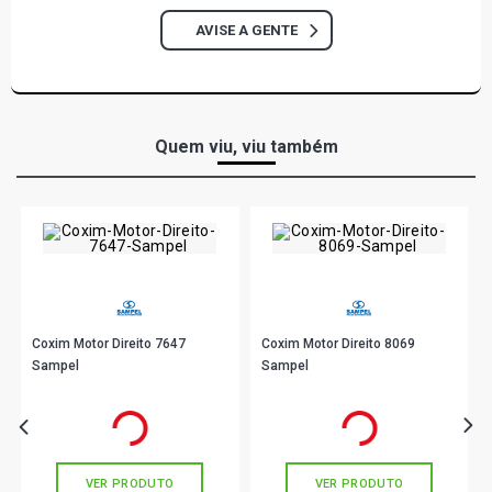
AVISE A GENTE
Quem viu, viu também
Coxim Motor Direito 7647
Coxim Motor Direito 8069
Sampel
Sampel
R$ 232,11
R$ 531,00
no PIX
no PIX
Ou
R$ 232,11
em até 7x de
R$ 33,15
Ou
R$ 531,00
em até 10x de
R$ 53,10
sem juros
sem juros
VER PRODUTO
VER PRODUTO