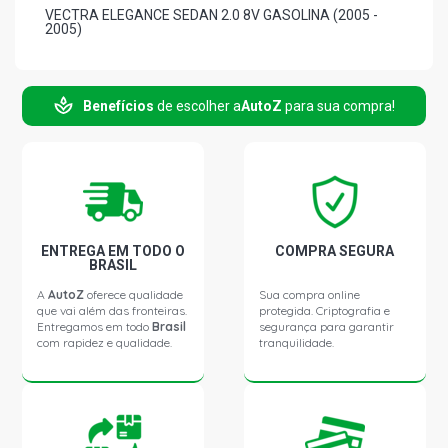
VECTRA ELEGANCE SEDAN 2.0 8V GASOLINA (2005 -
2005)
VECTRA ELITE SEDAN 2.0 8V GASOLINA (2005 - 2005)
Benefícios
de escolher a
AutoZ
para sua compra!
VECTRA EXPRESSION SEDAN 2.0 8V GASOLINA (2004 -
2005)
VECTRA GL SEDAN 2.0 8V GASOLINA (1997 - 2003)
ENTREGA EM TODO O
COMPRA SEGURA
VECTRA GLS SEDAN 2.0 8V GASOLINA (1997 - 2004)
BRASIL
A
AutoZ
oferece qualidade
Sua compra online
que vai além das fronteiras.
protegida. Criptografia e
VECTRA CD SEDAN 2.2 16V GASOLINA (1997 - 2004)
Entregamos em todo
Brasil
segurança para garantir
com rapidez e qualidade.
tranquilidade.
VECTRA CHALLENGE SEDAN 2.2 16V GASOLINA (1999 -
2002)
VECTRA GLS SEDAN 2.2 16V GASOLINA (1999 - 2002)