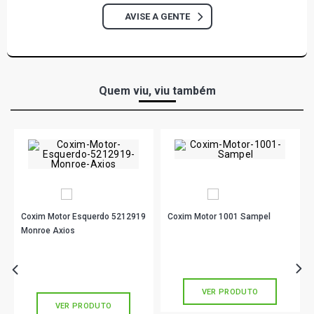
AVISE A GENTE
Quem viu, viu também
Coxim Motor Esquerdo 5212919
Coxim Motor 1001 Sampel
Monroe Axios
R$ 130,90
no PIX
R$ 218,78
no PIX
Ou
R$ 130,90
em até 4x de
R$ 32,72
sem juros
Ou
R$ 218,78
em até 7x de
R$ 31,25
sem juros
VER PRODUTO
VER PRODUTO