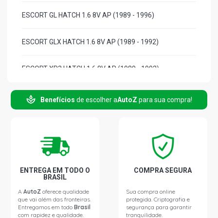
ESCORT GL HATCH 1.6 8V AP (1989 - 1996)
ESCORT GLX HATCH 1.6 8V AP (1989 - 1992)
ESCORT XR3 HATCH 1.6 8V AP (1989 - 1992)
ESCORT XR3 CONVERSIVEL HATCH 1.6 8V AP (1989 -
Benefícios
de escolher a
AutoZ
para sua compra!
1992)
ESCORT GHIA HATCH 1.8 8V AP (1989 - 1995)
ESCORT GUARUJA HATCH 1.8 8V AP (1989 - 1993)
ENTREGA EM TODO O
COMPRA SEGURA
BRASIL
ESCORT GHIA HATCH 2.0 8V AP (1993 - 1996)
A
AutoZ
oferece qualidade
Sua compra online
que vai além das fronteiras.
protegida. Criptografia e
Entregamos em todo
Brasil
segurança para garantir
ESCORT XR3 HATCH 2.0 8V AP (1993 - 1996)
com rapidez e qualidade.
tranquilidade.