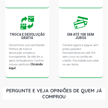
VERONA GLX SEDAN 1.8 8V AP (1990 - 1996)
APOLLO GL SEDAN 1.8 8V AP (1990 - 1992)
TROCA E DEVOLUÇÃO
EM ATÉ 10X SEM
APOLLO GLS SEDAN 1.8 8V AP (1990 - 1992)
GRÁTIS
JUROS
Garantimos sua satisfação!
Compre agora e pague sem
APOLLO VIP SEDAN 1.8 8V AP (1990 - 1992)
Política de troca e
preocupações!
devolução simples e
Parcelamento em até 10X
transparente. Se não for a
sem juros no cartão de
peça certa,devolva. Confira
crédito. Facilidade que cabe
nossas políticas
Clicando
no seu bolso.
Aqui!
PERGUNTE E VEJA OPINIÕES DE QUEM JÁ
COMPROU