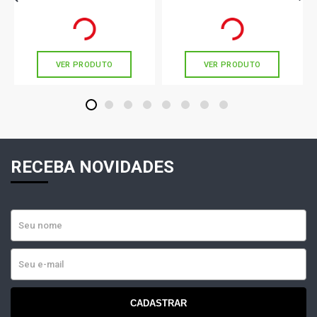
R$ 218,78
R$ 531,00
no PIX
no PIX
Ou
R$ 218,78
em até 7x de
R$ 31,25
Ou
R$ 531,00
em até 10x de
R$ 53,10
sem juros
sem juros
VER PRODUTO
VER PRODUTO
1
2
3
4
5
6
7
8
RECEBA NOVIDADES
CADASTRAR