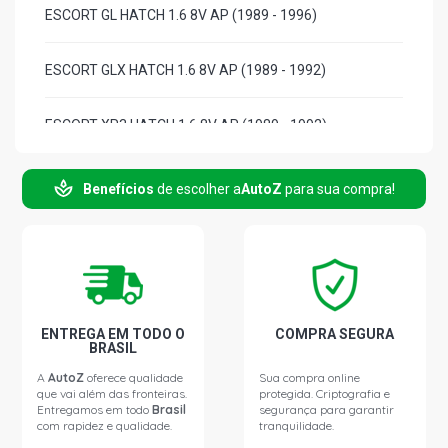
ESCORT GL HATCH 1.6 8V AP (1989 - 1996)
ESCORT GLX HATCH 1.6 8V AP (1989 - 1992)
ESCORT XR3 HATCH 1.6 8V AP (1989 - 1992)
ESCORT XR3 CONVERSIVEL HATCH 1.6 8V AP (1989 -
Benefícios
de escolher a
AutoZ
para sua compra!
1992)
ESCORT GHIA HATCH 1.8 8V AP (1989 - 1995)
ESCORT GUARUJA HATCH 1.8 8V AP (1989 - 1993)
ENTREGA EM TODO O
COMPRA SEGURA
BRASIL
ESCORT GHIA HATCH 2.0 8V AP (1993 - 1996)
A
AutoZ
oferece qualidade
Sua compra online
que vai além das fronteiras.
protegida. Criptografia e
Entregamos em todo
Brasil
segurança para garantir
ESCORT XR3 HATCH 2.0 8V AP (1993 - 1996)
com rapidez e qualidade.
tranquilidade.