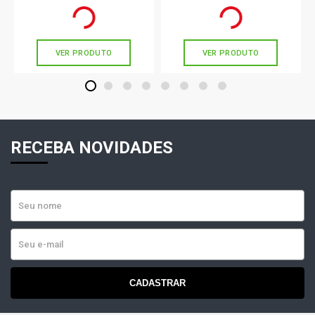
R$ 55,44
R$ 147,67
no PIX
no PIX
Ou
R$ 55,44
em até 1x de
R$ 55,44
Ou
R$ 147,67
em até 4x de
R$ 36,91
sem juros
sem juros
VER PRODUTO
VER PRODUTO
1
2
3
4
5
6
7
8
RECEBA NOVIDADES
CADASTRAR