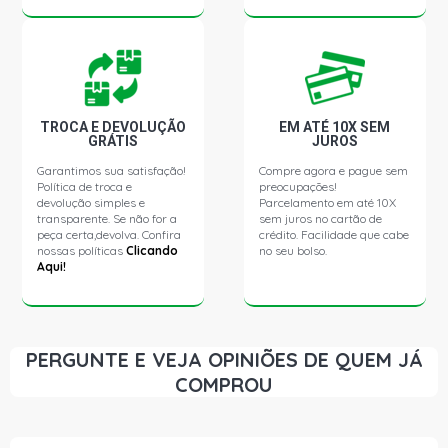
VERONA GLX SEDAN 1.8 8V AP (1990 - 1996)
APOLLO GL SEDAN 1.8 8V AP (1990 - 1992)
TROCA E DEVOLUÇÃO
EM ATÉ 10X SEM
APOLLO GLS SEDAN 1.8 8V AP (1990 - 1992)
GRÁTIS
JUROS
Garantimos sua satisfação!
Compre agora e pague sem
APOLLO VIP SEDAN 1.8 8V AP (1990 - 1992)
Política de troca e
preocupações!
devolução simples e
Parcelamento em até 10X
transparente. Se não for a
sem juros no cartão de
peça certa,devolva. Confira
crédito. Facilidade que cabe
nossas políticas
Clicando
no seu bolso.
Aqui!
PERGUNTE E VEJA OPINIÕES DE QUEM JÁ
COMPROU